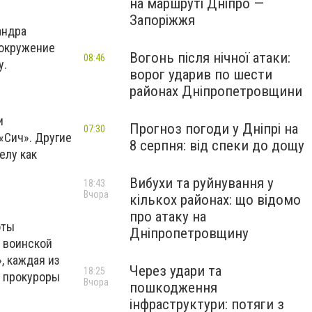
на маршруті Дніпро —
Запоріжжя
андра
 окружение
Вогонь після нічної атаки:
08:46
у.
ворог ударив по шести
районах Дніпропетровщини
и
Прогноз погоди у Дніпрі на
07:30
«Сич». Другие
8 серпня: від спеки до дощу
елу как
Вибухи та руйнування у
18:43
Вчора
кількох районах: що відомо
про атаку на
оты
Дніпропетровщину
я воинской
, каждая из
Через удари та
18:25
у прокуроры
Вчора
пошкодження
інфраструктури: потяги з