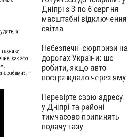
Дніпрі з 3 по 6 серпня
масштабні відключення
світла
удить, а
Небезпечні сюрпризи на
 техники
дорогах України: що
ние, как это
ом.
робити, якщо авто
способами», —
постраждало через яму
Перевірте свою адресу:
у Дніпрі та районі
тимчасово припинять
подачу газу