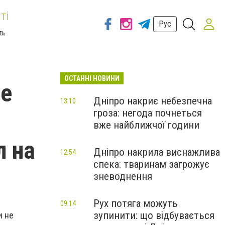
ті
Рус
ть
ОСТАННІ НОВИНИ
ве
Дніпро накриє небезпечна
13:10
гроза: негода почнеться
вже найближчої години
л на
Дніпро накрила виснажлива
12:54
спека: тваринам загрожує
зневоднення
Рух потяга можуть
09:14
зупинити: що відбувається
и не