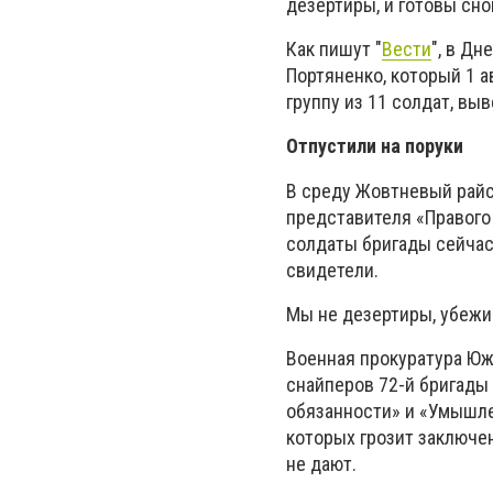
дезертиры, и готовы сно
Как пишут "
Вести
", в Д
Портяненко, который 1 
группу из 11 солдат, вы
Отпустили на поруки
В среду Жовтневый райс
представителя «Правого
солдаты бригады сейчас 
свидетели.
Мы не дезертиры, убежи
Военная прокуратура Юж
снайперов 72-й бригады
обязанности» и «Умышле
которых грозит заключен
не дают.