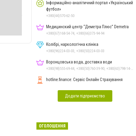
Інформаційно-аналітичний портал «Український
футбол»
+380(44)570-62-50
Медицинский центр “Деметра Плюс” Demetra
+380(67)168-54-74, +380(66)373-94-94
Колібрі, наркологічна клініка
+380(96)224-03-03, +380(50)224-03-03
Воронцовська вода, доставка води
+380(98)555-69-44, +380(50)760-39-90, +380(63)798-14-88, +380(56)798-14-88
hotline.finance: Сервіс Онлайн Страхування
Додати підприємство
ОГОЛОШЕННЯ