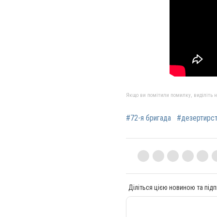
Якщо ви помітили помилку, виділіть нео
#72-я бригада
#дезертирс
Діліться цією новиною та підп