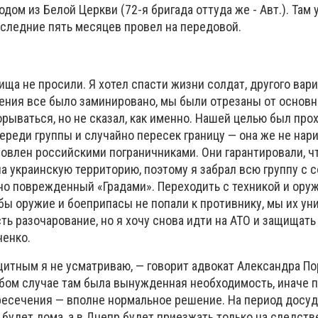
дом из Белой Церкви (72-я бригада оттуда же - Авт.). Там у
оследние пять месяцев провел на передовой.
ща не просили. Я хотел спасти жизни солдат, другого вари
ения все было заминировано, мы были отрезаны от основн
рываться, но не сказал, как именно. Нашей целью был про
ереди группы и случайно пересек границу — она же не нар
овлен российскими пограничниками. Они гарантировали, чт
на украинскую территорию, поэтому я забрал всю группу с с
зно поврежденный «Градами». Переходить с техникой и ору
бы оружие и боеприпасы не попали к противнику, мы их ун
сть разочарование, но я хочу снова идти на АТО и защищать
ненко.
щитным я не усматриваю, — говорит адвокат Александра П
юбом случае там была вынужденная необходимость, иначе 
ресечения — вполне нормальное решение. На период досу
 будет дома, а в Днепр будет приезжать только на следст