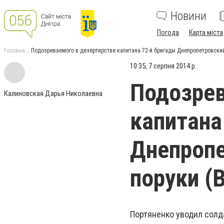
Новини
Погода
Карта міста
Головна
Подозреваемого в дезертирстве капитана 72-й бригады Днепропетровский
10:35, 7 серпня 2014 р.
Подозрев
Калиновская Дарья Николаевна
капитана
Днепропе
поруки (
Портяненко уводил солда