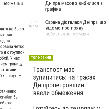
Дніпра масово вибилися з
 него жена и
графіка
Сарана дісталася Дніпра: що
18:17
Вчора
відомо про появу
анта не было.
небезпечної комахи
ых сил.
ход по
исована четко
о я с группой
обой. У нас
ТОП НОВИНИ
жием границу
Транспорт має
ичтожили.
 Украину», —
зупинитись: на трасах
Дніпропетровщині
ортяненко
ввели обмеження
погибли бы
дебного
Готуйтесь до темряви: у
венные