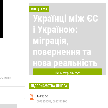
СПЕЦТЕМА
Українці між ЄС
і Україною:
міграція,
повернення та
нова реальність
Всі матеріали тут
 оцінити
ПІДПРИЄМСТВА ДНІПРА
А-Турбо
0973850589, 0680313100