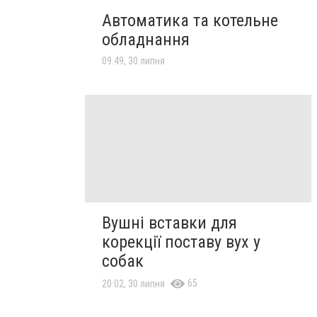
Автоматика та котельне
обладнання
09:49, 30 липня
Вушні вставки для
корекції поставу вух у
собак
65
20:02, 30 липня