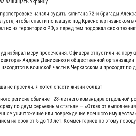
ва защищать Украину.
непропетровске начали судить капитана 72-й бригады Алекс
августа, чтобы спасти попавшую под Краснопартизанском в
вел их на территорию РФ, а перед тем подорвал свою техник
уд избирал меру пресечения. Офицера отпустили на порук
 сектора» Андрея Денисенко и общественной организации 
находятся в воинской части в Черкасском и проходят по д
ща не просили. Я хотел спасти жизни солдат
ного региона обвиняет 28-летнего командира отдельной р
 сразу по двум серьезным статьям — «Отказ от выполнени
нное уничтожение или повреждение военного имущества»
ием на срок от 5 до 10 лет. Комментариев по этому повод