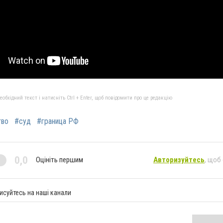
бхідний текст і натисніть Ctrl + Enter, щоб повідомити про це редакцію
тво
#суд
#граница РФ
0,0
Оцініть першим
Авторизуйтесь
, щоб
исуйтесь на наші канали