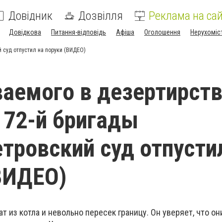
Довідник
Дозвілля
Реклама на сай
Довідкова
Питання-відповідь
Афіша
Оголошення
Нерухоміс
 суд отпустил на поруки (ВИДЕО)
аемого в дезертирст
 72-й бригады
тровский суд отпусти
ВИДЕО)
т из котла и невольно пересек границу. Он уверяет, что он