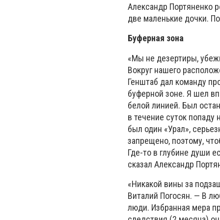
Александр Портяненко ро
две маленькие дочки. П
Буферная зона
«Мы не дезертиры, убежи
Вокруг нашего располож
Генштаб дал команду про
буферной зоне. Я шел вп
белой линией. Был остан
в течение суток попаду 
был один «Урал», серье
запрещено, поэтому, что
Где-то в глубине души е
сказал Александр Портя
«Никакой вины за подза
Виталий Погосян. — В л
люди. Избранная мера п
следствия (2 месяца) он