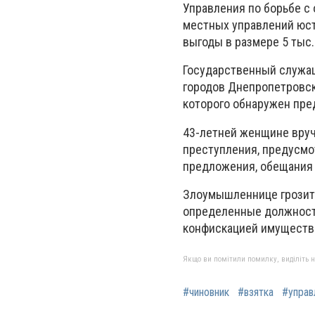
Управления по борьбе с
местных управлений юст
выгоды в размере 5 тыс.
Государственный служащ
городов Днепропетровск
которого обнаружен пре
43-летней женщине вруч
преступления, предусмот
предложения, обещания
Злоумышленнице грозит 
определенные должности
конфискацией имущества
Якщо ви помітили помилку, виділіть нео
#чиновник
#взятка
#управ