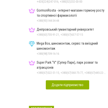
+420(224)247-016, +380(32)232-03-00
GormonRosta - інтернет-магазин гормону росту
та спортивної фармакології
+380(93)144-34-44
Дніпровський гуманітарний університет
+380(63)705-91-21, +380(67)637-57-15
Mega Box, шиномонтаж, сервіс та виїздний
шиномонтаж
+380(98)709-16-16
Super Park “V” (Супер Парк), парк розваг та
атракціонів
+380(67)522-51-15, +380(67)560-75-77, +380(67)445-22-22, +380(67)720-07-57
Додати підприємство