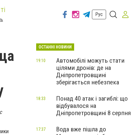
ті
Рус
ть
ОСТАННІ НОВИНИ
ица
Автомобілі можуть стати
19:10
цілями дронів: де на
я
Дніпропетровщині
зберігається небезпека
у
Понад 40 атак і загиблі: що
18:33
відбувалося на
с
Дніпропетровщині 8 серпня
Вода вже пішла до
17:37
ники