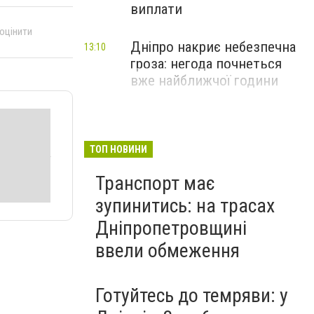
виплати
 оцінити
Дніпро накриє небезпечна
13:10
гроза: негода почнеться
вже найближчої години
ТОП НОВИНИ
Транспорт має
зупинитись: на трасах
Дніпропетровщині
ввели обмеження
Готуйтесь до темряви: у