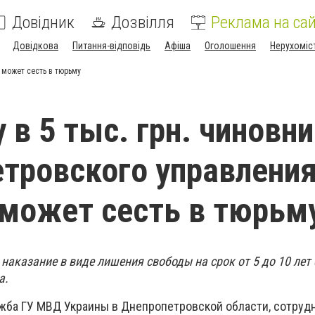
Довідник
Дозвілля
Реклама на сай
Довідкова
Питання-відповідь
Афіша
Оголошення
Нерухоміс
 может сесть в тюрьму
 в 5 тыс. грн. чиновн
тровского управлени
может сесть в тюрьм
аказание в виде лишения свободы на срок от 5 до 10 лет 
а.
жба ГУ МВД Украины в Днепропетровской области, сотруд