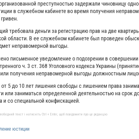
 организованной преступностью задержали чиновницу одно
иции в служебном кабинете во время получения неправо
 гривен.
ий требовала деньги за регистрацию прав на две квартиры
ой области. В ее служебном кабинете был проведен обыск,
дмет неправомерной выгоды.
ено письменное уведомление о подозрении в совершении
ренного ч. 3 ст. 368 Уголовного кодекса Украины (приняти
 или получения неправомерной выгоды должностным лицо
от 5 до 10 лет лишения свободы с лишением права заним
 или заниматься определенной деятельностью на срок до 
 и со специальной конфискацией.
бхідний текст і натисніть Ctrl + Enter, щоб повідомити про це редакцію
ление юстиции