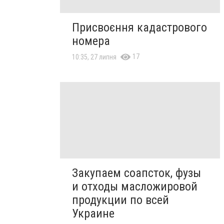
Присвоєння кадастрового
номера
17
10:35, 27 липня
Закупаем соапсток, фузы
и отходы масложировой
продукции по всей
Украине