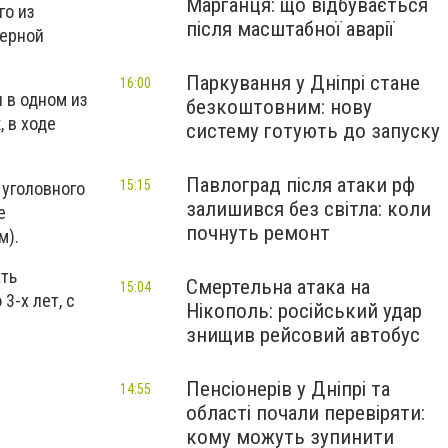
Марганця: що відбувається
го из
після масштабної аварії
мерной
Паркування у Дніпрі стане
16:00
 в одном из
безкоштовним: нову
 в ходе
систему готують до запуску
Павлоград після атаки рф
15:15
 уголовного
залишився без світла: коли
е
почнуть ремонт
м).
ать
Смертельна атака на
15:04
3-х лет, с
Нікополь: російський удар
знищив рейсовий автобус
Пенсіонерів у Дніпрі та
14:55
області почали перевіряти:
кому можуть зупинити