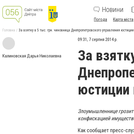
Новини
Погода
Карта міста
Головна
За взятку в 5 тыс. грн. чиновница Днепропетровского управления юстиции
09:31, 7 серпня 2014 р.
За взятку
Калиновская Дарья Николаевна
Днепропе
юстиции 
Злоумышленнице грозит н
конфискацией имуществ
Как сообщает пресс-слу