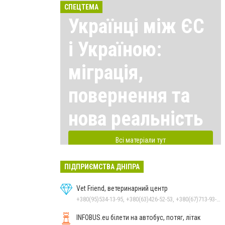
СПЕЦТЕМА
Українці між ЄС
і Україною:
міграція,
повернення та
нова реальність
Всі матеріали тут
ПІДПРИЄМСТВА ДНІПРА
Vet Friend, ветеринарний центр
+380(95)534-13-95, +380(63)426-52-53, +380(67)713-93-47
INFOBUS.eu білети на автобус, потяг, літак