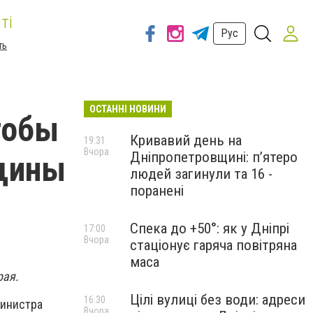
ті
Рус
ть
ОСТАННІ НОВИНИ
тобы
Кривавий день на
19:31
Вчора
Дніпропетровщині: п’ятеро
щины
людей загинули та 16 -
поранені
Спека до +50°: як у Дніпрі
17:00
Вчора
стаціонує гаряча повітряна
маса
рая.
Цілі вулиці без води: адреси
16:30
министра
Вчора