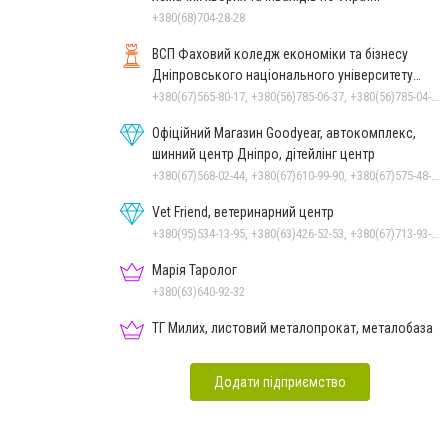
+380(68)704-28-28
ВСП Фаховий коледж економіки та бізнесу
Дніпровського національного університету
імені Олеся Гончара
+380(67)565-80-17, +380(56)785-06-37, +380(56)785-04-97
Офіційний Магазин Goodyear, автокомплекс,
шинний центр Дніпро, дітейлінг центр
+380(67)568-02-44, +380(67)610-99-90, +380(67)575-48-22
Vet Friend, ветеринарний центр
+380(95)534-13-95, +380(63)426-52-53, +380(67)713-93-47
Марія Таролог
+380(63)640-92-32
ТГ Милих, листовий металопрокат, металобаза
Додати підприємство