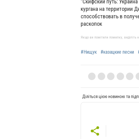
"Скифский путь: Украина
кургана на территории 
способствовать в получ
раскопок
Якщо ви помітили помилку, виділіть нео
#Нищук
#казацкие песни
Діліться цією новиною та підп