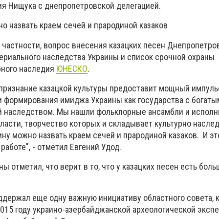
ия Нищука с днепропетровской делегацией.
 назвать краем сечей и прародиной казаков
в частности, вопрос внесения казацких песен Днепропетр
ериального наследства Украины и список срочной охраны
рного наследия
ЮНЕСКО
.
 признание казацкой культуры предоставит мощный импуль
 и формирования имиджа Украины как государства с богаты
й наследством. Мы нашли фольклорные ансамбли и исполн
ласти, творчество которых и складывает культурно наслед
у можно назвать краем сечей и прародиной казаков. И эт
 работе", - отметил Евгений Удод.
ы отметил, что верит в то, что у казацких песен есть бол
ддержал еще одну важную инициативу областного совета, 
2015 году украино-азербайджанской археологической эксп