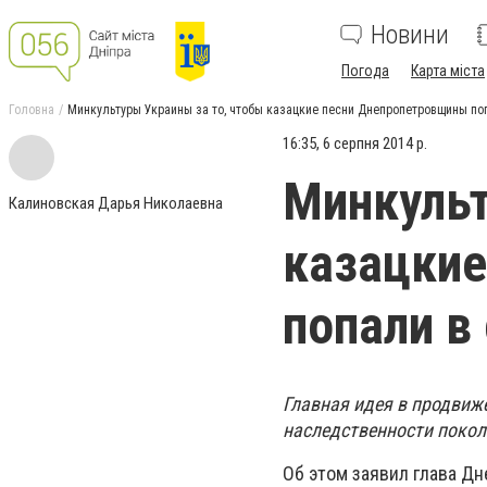
Новини
Погода
Карта міста
Головна
Минкультуры Украины за то, чтобы казацкие песни Днепропетровщины п
16:35, 6 серпня 2014 р.
Минкульт
Калиновская Дарья Николаевна
казацки
попали в
Главная идея в продвиже
наследственности покол
Об этом заявил глава Д