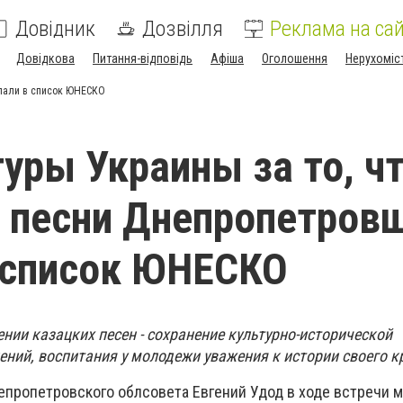
Довідник
Дозвілля
Реклама на сай
Довідкова
Питання-відповідь
Афіша
Оголошення
Нерухоміс
опали в список ЮНЕСКО
уры Украины за то, ч
е песни Днепропетров
 список ЮНЕСКО
нии казацких песен - сохранение культурно-исторической
ений, воспитания у молодежи уважения к истории своего к
непропетровского облсовета Евгений Удод в ходе встречи 