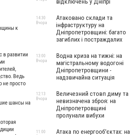
відключень у Дніпрі
Атаковано склади та
14:30
Вчора
інфраструктуру на
овщины к
Дніпропетровщині: багато
загиблих і постраждалих
с в развитии
Водна криза на тижні: на
13:00
Вчора
ми
магістральному водогоні
ителей,
Дніпропетровщини -
ство. Ведь
надзвичайна ситуація
о не просто
Величезний стовп диму та
12:13
Вчора
невизначена зброя: на
ьшие шансы на
Дніпропетровщині
пролунали вибухи
которая
едиции
Атака по енергооб'єктах: на
11:00