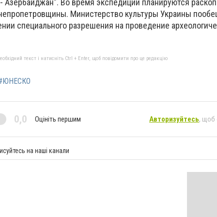
 - Азербайджан". Во время экспедиции планируются раско
Днепропетровщины. Министерство культуры Украины пооб
ении специального разрешения на проведение археологич
бхідний текст і натисніть Ctrl + Enter, щоб повідомити про це редакцію
#ЮНЕСКО
0,0
Оцініть першим
Авторизуйтесь
, щоб
исуйтесь на наші канали