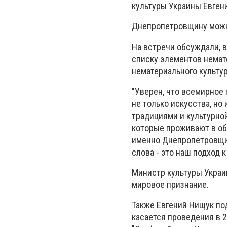
культуры Украины Евген
Днепропетровщину можно
На встречи обсуждали, 
списку элементов немат
нематериального культу
"Уверен, что всемирное
не только искусства, но
традициями и культурно
которые проживают в об
именно Днепропетровщин
слова - это наш подход к
Министр культуры Украин
мировое признание.
Также Евгений Нищук по
касается проведения в 