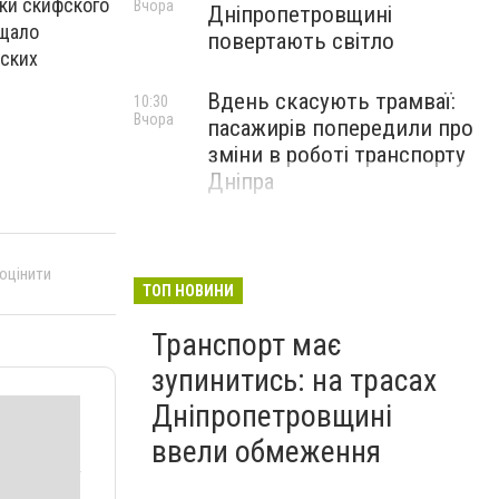
пки скифского
Вчора
Дніпропетровщині
ещало
повертають світло
еских
Вдень скасують трамваї:
10:30
Вчора
пасажирів попередили про
зміни в роботі транспорту
Дніпра
 оцінити
ТОП НОВИНИ
Транспорт має
зупинитись: на трасах
Дніпропетровщині
ввели обмеження