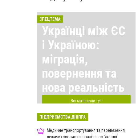
СПЕЦТЕМА
Українці між ЄС
і Україною:
міграція,
повернення та
нова реальність
Всі матеріали тут
ПІДПРИЄМСТВА ДНІПРА
Медичне транспортування та перевезення
лежачих хворих та інвалідів по Україні