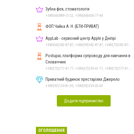
Зубна фея, стоматологія
+380(66)889-12-22, +380(68)600-77-44
ФОП Чайка А. Н. (БТИ-ПРИВАТ)
AppLab - сервісний центр Apple у Дніпрі
+380(66)282-87-87, +380(99)282-87-87, +380(73)282-87-87
Postupai, платформа супроводу для навчання в
Словаччині
+380(73)277-41-77, +380(67)295-41-77, +380(73)277-41-77
Приватний будинок престарілих Джерело
+380(93)120-81-30, +380(93)355-03-03
Додати підприємство
ОГОЛОШЕННЯ