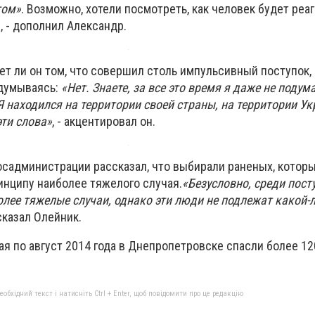
том»
. Возможно, хотели посмотреть, как человек будет реа
, - дополнил Александр.
ет ли он том, что совершил столь импульсивный поступок,
адумываясь:
«Нет. Знаете, за все это время я даже не подума
Я находился на территории своей страны, на территории У
эти слова»
, - акцентировал он.
осадминистрации рассказал, что выбирали раненых, которы
инципу наиболее тяжелого случая.
«Безусловно, среди пос
олее тяжелые случаи, однако эти люди не подлежат какой-
сказал Олейник.
ая по август 2014 года в Днепропетровске спасли более 1
бхідний текст і натисніть Ctrl + Enter, щоб повідомити про це редакцію