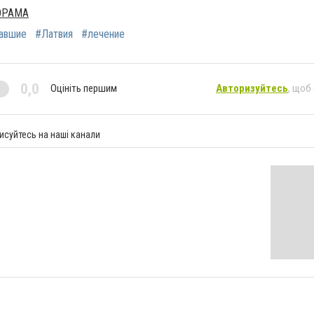
ОРАМА
авшие
#Латвия
#лечение
0,0
Оцініть першим
Авторизуйтесь
, щоб
исуйтесь на наші канали