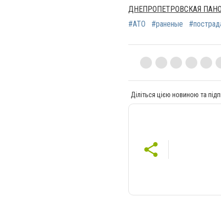
ДНЕПРОПЕТРОВСКАЯ ПАН
#АТО
#раненые
#пострад
Діліться цією новиною та підп