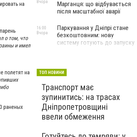
Вчора
Марганця: що відбувається
гировать на
після масштабної аварії
Паркування у Дніпрі стане
16:00
 парень
Вчора
безкоштовним: нову
л о том, что
систему готують до запуску
краины и имел
е полетят на
ТОП НОВИНИ
тупивших
Транспорт має
либо
зупинитись: на трасах
Дніпропетровщині
20 раненых
ввели обмеження
Готуйтесь до темряви: у