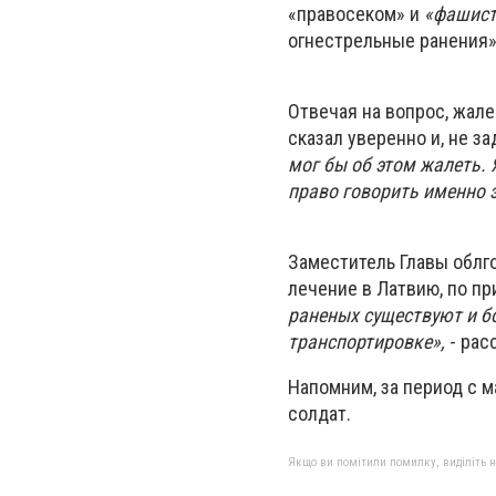
«правосеком» и
«фашис
огнестрельные ранения»
Отвечая на вопрос, жале
сказал уверенно и, не з
мог бы об этом жалеть. 
право говорить именно 
Заместитель Главы облг
лечение в Латвию, по пр
раненых существуют и б
транспортировке»,
- рас
Напомним, за период с м
солдат.
Якщо ви помітили помилку, виділіть нео