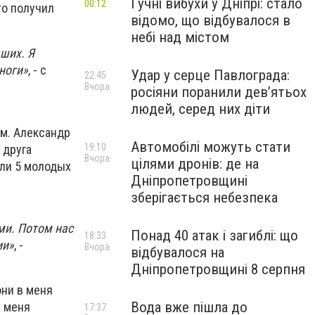
Гучні вибухи у Дніпрі: стало
00:12
то получил
відомо, що відбувалося в
небі над містом
ших. Я
ноги»
, - с
Удар у серце Павлограда:
22:45
Вчора
росіяни поранили дев’ятьох
людей, серед них діти
ым. Александр
Автомобілі можуть стати
19:10
 друга
Вчора
цілями дронів: де на
шли 5 молодых
Дніпропетровщині
зберігається небезпека
ми. Потом нас
Понад 40 атак і загиблі: що
18:33
ии»
, -
Вчора
відбувалося на
Дніпропетровщині 8 серпня
они в меня
Вода вже пішла до
и меня
17:37