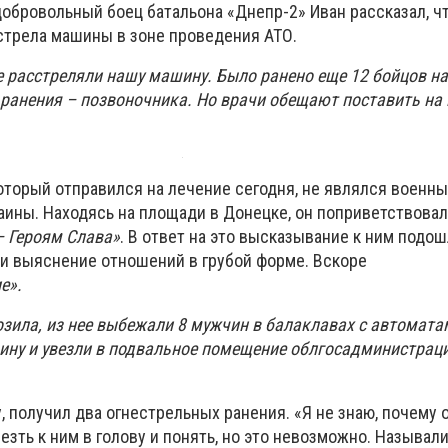
добровольный боец батальона «Днепр-2» Иван рассказал, ч
бстрела машины в зоне проведения АТО.
е расстреляли нашу машину. Было ранено еще 12 бойцов на
ранения – позвоночника. Но врачи обещают поставить на 
оторый отправился на лечение сегодня, не являлся военн
раины. Находясь на площади в Донецке, он поприветствовал
– Героям Слава»
. В ответ на это высказывание к ним подо
ли выяснение отношений в грубой форме. Вскоре
е».
озила, из нее выбежали 8 мужчин в балаклавах с автомата
ину и увезли в подвальное помещение облгосадминистрац
у, получил два огнестрельных ранения. «Я не знаю, почему 
лезть к ним в голову и понять, но это невозможно. Называл