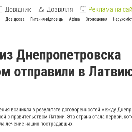
Довідник
Дозвілля
Реклама на сай
Довідкова
Питання-відповідь
Афіша
Оголошення
Нерухоміс
из Днепропетровска
м отправили в Латви
ения возникла в результате договоренностей между Днеп
й с правительством Латвии. Эта страна стала первой, кот
ала лечение наших пострадавших.