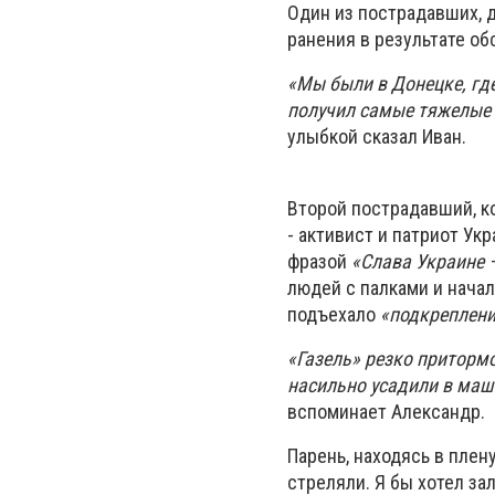
Один из пострадавших, 
ранения в результате о
«Мы были в Донецке, гд
получил самые тяжелые 
улыбкой сказал Иван.
Второй пострадавший, к
- активист и патриот Ук
фразой
«Слава Украине 
людей с палками и нача
подъехало
«подкреплени
«Газель» резко приторм
насильно усадили в маш
вспоминает Александр.
Парень, находясь в плен
стреляли. Я бы хотел за