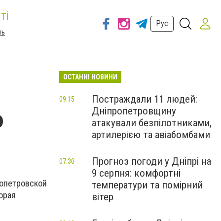
ті
Рус
ть
ОСТАННІ НОВИНИ
Постраждали 11 людей:
09:15
Дніпропетровщину
ю
атакували безпілотниками,
артилерією та авіабомбами
Прогноз погоди у Дніпрі на
07:30
9 серпня: комфортні
ропетровской
температури та помірний
орая
вітер