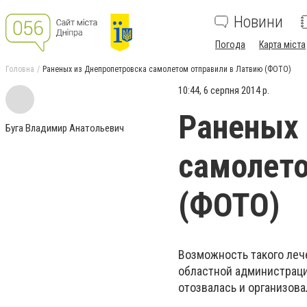
Новини
Погода
Карта міста
Головна
Раненых из Днепропетровска самолетом отправили в Латвию (ФОТО)
10:44, 6 серпня 2014 р.
Раненых 
Буга Владимир Анатольевич
самолето
(ФОТО)
Возможность такого леч
областной администрацие
отозвалась и организов