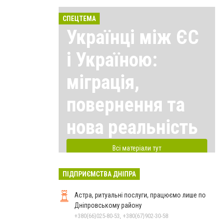
СПЕЦТЕМА
Українці між ЄС
і Україною:
міграція,
повернення та
нова реальність
Всі матеріали тут
ПІДПРИЄМСТВА ДНІПРА
Астра, ритуальні послуги, працюємо лише по
Дніпровському району
+380(66)025-80-53, +380(67)902-30-58