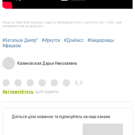
Якщо ви помітили помилку, виділіть необхідний текст і натисніть Ctrl + Enter, щоб
повідомити про це редакцію
#батальон Днепр"
#Иркутск
#Донбасс
#бандеровцы
#фашизм
Калиновская Дарья Николаевна
0,0
Авторизуйтесь
, щоб оцінити
Діліться цією новиною та підписуйтесь на наші канали