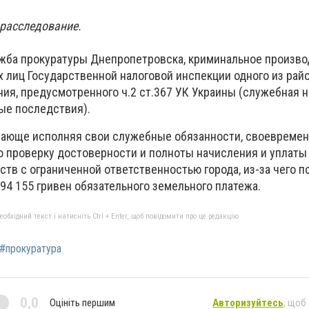
 расследование.
жба прокуратуры Днепропетровска, криминальное произво
 лиц Государственной налоговой инспекции одного из рай
ния, предусмотренного ч.2 ст.367 УК Украины (служебная 
ые последствия).
бающе исполняя свои служебные обязанности, своевремен
 проверку достоверности и полноты начисления и уплаты
ств с ограниченной ответственностью города, из-за чего 
94 155 гривен обязательного земельного платежа.
бхідний текст і натисніть Ctrl + Enter, щоб повідомити про це редакцію
#прокуратура
0,0
Оцініть першим
Авторизуйтесь
, щоб