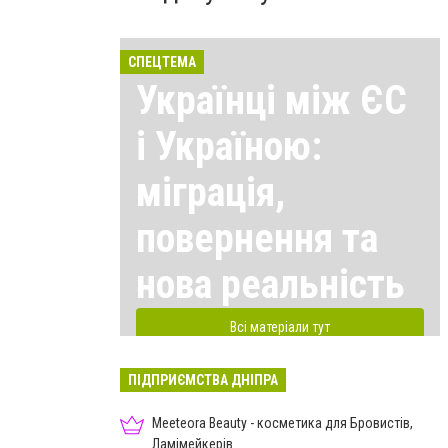
СПЕЦТЕМА
Українці між ЄС
і Україною:
міграція,
повернення та
нова реальність
Всі матеріали тут
ПІДПРИЄМСТВА ДНІПРА
Meeteora Beauty - косметика для Бровистів,
Ламімейкерів