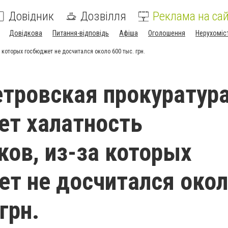
Довідник
Дозвілля
Реклама на сай
Довідкова
Питання-відповідь
Афіша
Оголошення
Нерухоміс
 которых госбюджет не досчитался около 600 тыс. грн.
тровская прокуратур
ет халатность
ков, из-за которых
т не досчитался око
грн.