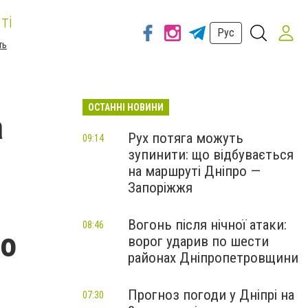
ті
Рус
ть
ОСТАННІ НОВИНИ
а
Рух потяга можуть
09:14
зупинити: що відбувається
на маршруті Дніпро —
Запоріжжя
Вогонь після нічної атаки:
08:46
ло
ворог ударив по шести
районах Дніпропетровщини
Прогноз погоди у Дніпрі на
07:30