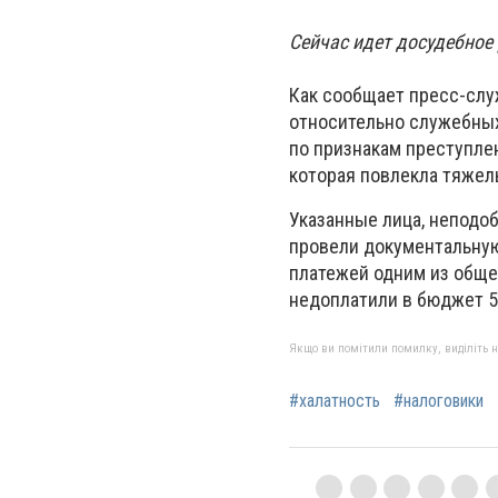
Сейчас идет досудебное
Как сообщает пресс-слу
относительно служебных
по признакам преступле
которая повлекла тяжел
Указанные лица, неподо
провели документальную
платежей одним из обще
недоплатили в бюджет 5
Якщо ви помітили помилку, виділіть нео
#халатность
#налоговики