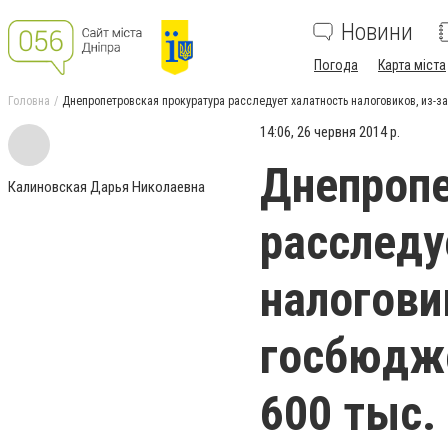
Новини
Погода
Карта міста
Головна
Днепропетровская прокуратура расследует халатность налоговиков, из-за
14:06, 26 червня 2014 р.
Днепропе
Калиновская Дарья Николаевна
расследу
налогови
госбюдже
600 тыс. 