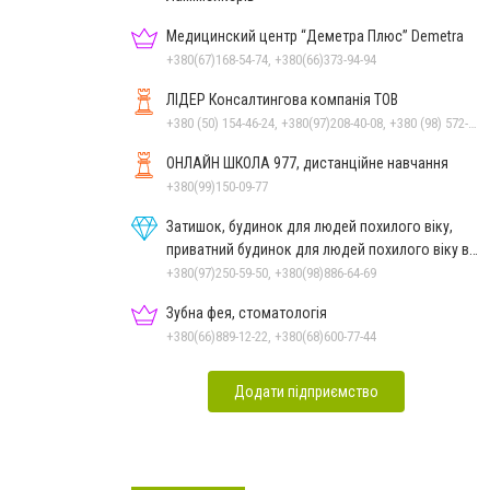
Медицинский центр “Деметра Плюс” Demetra
+380(67)168-54-74, +380(66)373-94-94
ЛІДЕР Консалтингова компанія ТОВ
+380 (50) 154-46-24, +380(97)208-40-08, +380 (98) 572-24-00, +380 (56) 373-40-02
ОНЛАЙН ШКОЛА 977, дистанційне навчання
+380(99)150-09-77
Затишок, будинок для людей похилого віку,
приватний будинок для людей похилого віку в
Дніпрі
+380(97)250-59-50, +380(98)886-64-69
Зубна фея, стоматологія
+380(66)889-12-22, +380(68)600-77-44
Додати підприємство