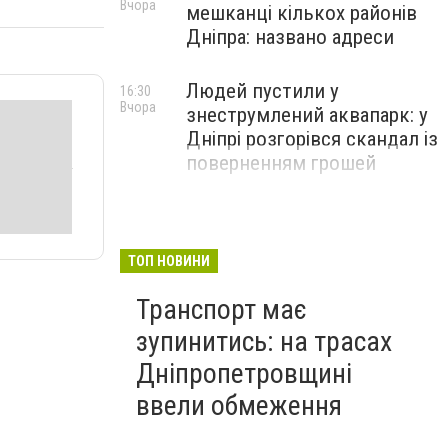
Вчора
мешканці кількох районів
Дніпра: названо адреси
Людей пустили у
16:30
Вчора
знеструмлений аквапарк: у
Дніпрі розгорівся скандал із
поверненням грошей
ТОП НОВИНИ
Транспорт має
зупинитись: на трасах
Дніпропетровщині
ввели обмеження