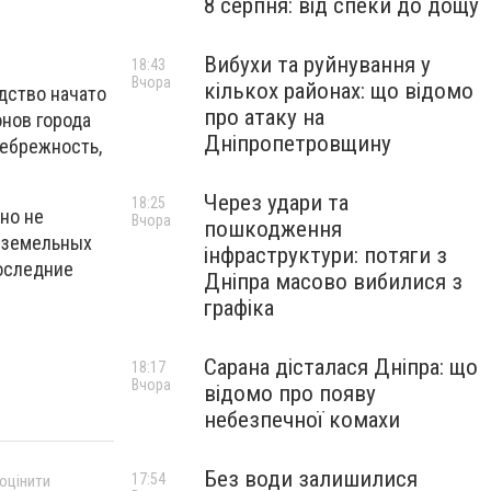
8 серпня: від спеки до дощу
Вибухи та руйнування у
18:43
Вчора
кількох районах: що відомо
дство начато
про атаку на
онов города
Дніпропетровщину
небрежность,
Через удари та
18:25
но не
Вчора
пошкодження
 земельных
інфраструктури: потяги з
последние
Дніпра масово вибилися з
графіка
Сарана дісталася Дніпра: що
18:17
Вчора
відомо про появу
небезпечної комахи
Без води залишилися
17:54
 оцінити