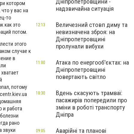
Дніпропетровщини -
при котором
надзвичайна ситуація
что у вас на
ец-то
Величезний стовп диму та
к как это
12:13
невизначена зброя: на
раций потом.
Дніпропетровщині
лести этого
пролунали вибухи
аком случае к
чение в
Атака по енергооб'єктах: на
11:00
или
Дніпропетровщині
 хватает
повертають світло
й
опал, потому
Вдень скасують трамваї:
10:30
entr.kiev.ua
пасажирів попередили про
 домашняя
зміни в роботі транспорту
о и работа
Дніпра
 болезни
егда рано
а звуки
Аварійні та планові
09:05