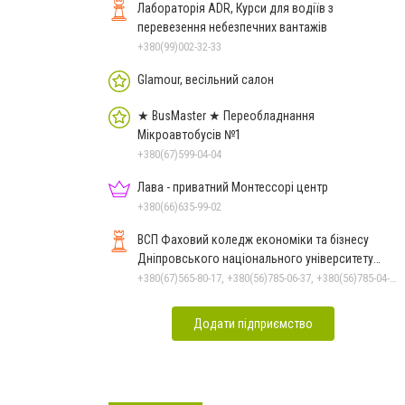
Лабораторія ADR, Курси для водіїв з
перевезення небезпечних вантажів
+380(99)002-32-33
Glamour, весільний салон
★ BusMaster ★ Переобладнання
Мікроавтобусів №1
+380(67)599-04-04
Лава - приватний Монтессорі центр
+380(66)635-99-02
ВСП Фаховий коледж економіки та бізнесу
Дніпровського національного університету
імені Олеся Гончара
+380(67)565-80-17, +380(56)785-06-37, +380(56)785-04-97
Додати підприємство