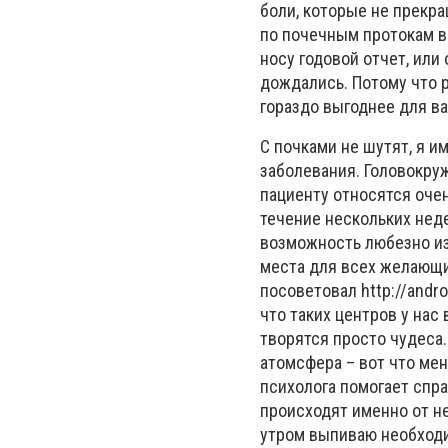
боли, которые не прекра
по почечным протокам вы
носу годовой отчет, или 
дождались. Потому что р
гораздо выгоднее для ва
С почками не шутят, я и
заболевания. Головокруж
пациенту относятся оче
течение нескольких неде
возможность любезно из 
места для всех желающи
посоветовал http://andro
что таких центров у нас
творятся просто чудеса
атомсфера – вот что мен
психолога помогает спра
происходят именно от не
утром выпиваю необходи