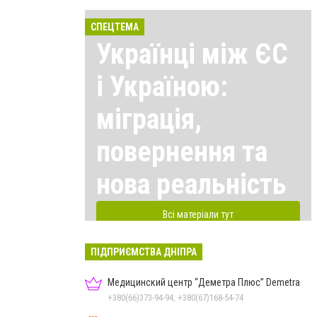
СПЕЦТЕМА
Українці між ЄС
і Україною:
міграція,
повернення та
нова реальність
Всі матеріали тут
ПІДПРИЄМСТВА ДНІПРА
Медицинский центр “Деметра Плюс” Demetra
+380(66)373-94-94, +380(67)168-54-74