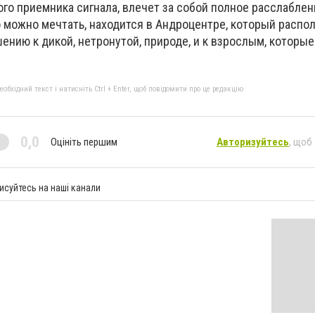
го приемника сигнала, влечет за собой полное расслаблени
ко можно мечтать, находится в Андроцентре, который распо
шению к дикой, нетронутой, природе, и к взрослым, которые
бхідний текст і натисніть Ctrl + Enter, щоб повідомити про це редакцію
0,0
Оцініть першим
Авторизуйтесь
, щоб
исуйтесь на наші канали