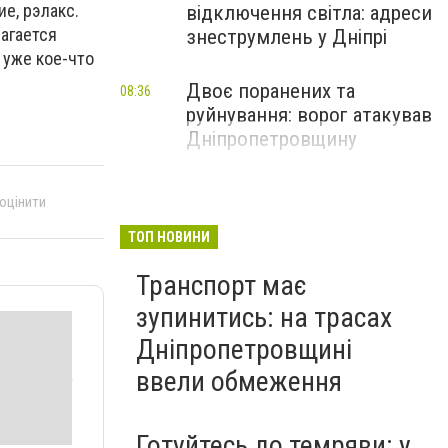
е, рэлакс.
відключення світла: адреси
лагается
знеструмлень у Дніпрі
 уже кое-что
Двоє поранених та
08:36
руйнування: ворог атакував
Дніпропетровщину
 оцінити
ТОП НОВИНИ
Транспорт має
зупинитись: на трасах
Дніпропетровщині
ввели обмеження
Готуйтесь до темряви: у