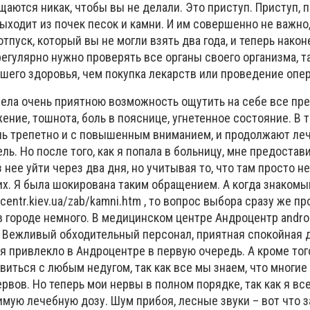
щаются никак, чтобы вы не делали. Это приступ. Приступ, 
ходит из почек песок и камни. И им совершенно не важно, 
отпуск, который вы не могли взять два года, и теперь након
егулярно нужно проверять все органы своего организма, та
шего здоровья, чем покупка лекарств или проведение опе
мела очень приятною возможность ощутить на себе все пре
ение, тошнота, боль в пояснице, угнетенное состояние. В т
нь трепетно и с повышенным вниманием, и продолжают ле
ль. Но после того, как я попала в больницу, мне предостав
нее уйти через два дня, но учитывая то, что там просто не
х. Я была шокирована таким обращением. А когда знакомы
centr.kiev.ua/zab/kamni.htm , то вопрос выбора сразу же пр
 в городе немного. В медицинском центре Андроцентр androc
. Вежливый обходительный персонал, приятная спокойная
я привлекло в Андроцентре в первую очередь. А кроме тог
виться с любым недугом, так как все мы знаем, что многие
рвов. Но теперь мои нервы в полном порядке, так как я вс
мую лечебную дозу. Шум прибоя, лесные звуки – вот что з