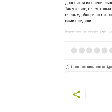
доносятся из специально
Так что все, о чем толь
очень удобно, и по отно
сами следили.
Якщо ви помітили помилку, виділіть нео
Діліться цією новиною та підп