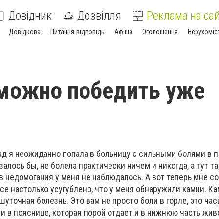
Довідник
Дозвілля
Реклама на сай
Довідкова
Питання-відповідь
Афіша
Оголошення
Нерухоміс
можно победить уже
ад я неожиданно попала в больницу с сильными болями в п
залось бы, не болела практически ничем и никогда, а тут т
в недомогания у меня не наблюдалось. А вот теперь мне с
се настолько усугублено, что у меня обнаружили камни. Ка
уточная болезнь. Это вам не просто боли в горле, это часы
и в пояснице, которая порой отдает и в нижнюю часть жив