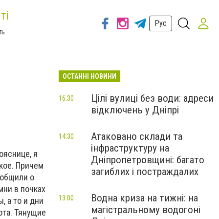
ті
Рус
ть
ОСТАННІ НОВИНИ
Цілі вулиці без води: адреси
16:30
відключень у Дніпрі
Атаковано склади та
14:30
інфраструктуру на
ояснице, я
Дніпропетровщині: багато
акое. Причем
загиблих і постраждалих
ообщили о
мни в почках
Водна криза на тижні: на
13:00
, а то и дни
магістральному водогоні
ота. Тянущие