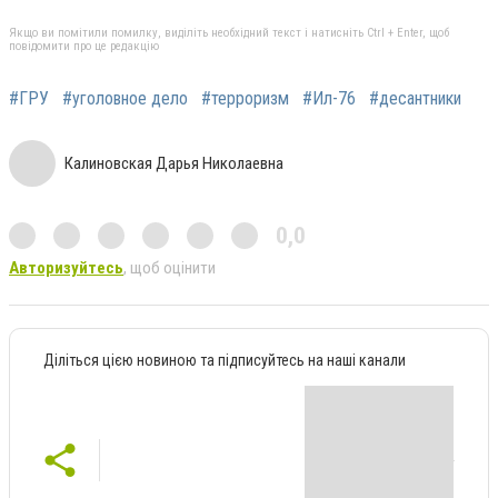
Якщо ви помітили помилку, виділіть необхідний текст і натисніть Ctrl + Enter, щоб
повідомити про це редакцію
#ГРУ
#уголовное дело
#терроризм
#Ил-76
#десантники
Калиновская Дарья Николаевна
0,0
Авторизуйтесь
, щоб оцінити
Діліться цією новиною та підписуйтесь на наші канали