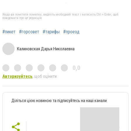
Якщо ви помітили помилку, виділіть необхідний текст і натисніть Ctrl + Enter, щоб
повідомити про це редакцію
#пикет
#горсовет
#тарифы
#проезд
Калиновская Дарья Николаевна
0,0
Авторизуйтесь
, щоб оцінити
Діліться цією новиною та підписуйтесь на наші канали