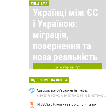
СПЕЦТЕМА
Українці між ЄС
і Україною:
міграція,
повернення та
нова реальність
Всі матеріали тут
ПІДПРИЄМСТВА ДНІПРА
Адвокатське Об'єднання WinnerLex
+380(63)769-00-99, +380(99)769-00-99, +380(96)769-00-99, +380(56)769-00-99
INFOBUS.eu білети на автобус, потяг, літак