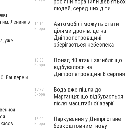
росіяни поранили дев’ятьох
людей, серед них діти
факт
 им. Ленина в
Автомобілі можуть стати
19:10
Вчора
цілями дронів: де на
Дніпропетровщині
а, уже
зберігається небезпека
Понад 40 атак і загиблі: що
18:33
Вчора
відбувалося на
Дніпропетровщині 8 серпня
С. Бандере и
Вода вже пішла до
17:37
Вчора
Марганця: що відбувається
після масштабної аварії
твенной
тся
Паркування у Дніпрі стане
16:00
ркасов.
Вчора
безкоштовним: нову