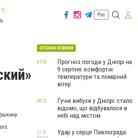
ті
Рус
ть
ОСТАННІ НОВИНИ
Прогноз погоди у Дніпрі на
07:30
9 серпня: комфортні
ский»
температури та помірний
вітер
Гучні вибухи у Дніпрі: стало
00:12
відомо, що відбувалося в
ушкину.
небі над містом
ого.
Удар у серце Павлограда:
22:45
Вчора