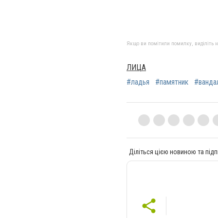
Якщо ви помітили помилку, виділіть нео
ЛИЦА
#ладья
#памятник
#ванда
Діліться цією новиною та підп