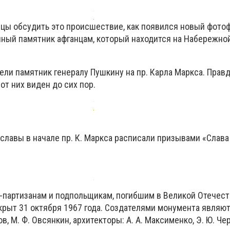
цы обсудить это происшествие, как появился новый фото
нный памятник афганцам, который находится на Набережной
ли памятник генералу Пушкину на пр. Карла Маркса. Правд
от них виден до сих пор.
лавы в начале пр. К. Маркса расписали призывами «Слава 
партизанам и подпольщикам, погибшим в Великой Отечес
крыт 31 октября 1967 года. Создателями монумента являю
ов, М. Ф. Овсянкин, архитекторы: А. А. Максименко, Э. Ю. Че