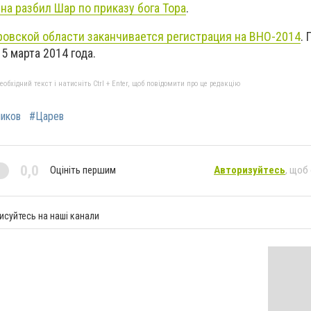
а разбил Шар по приказу бога Тора
.
овской области заканчивается регистрация на ВНО-2014
.
5 марта 2014 года.
бхідний текст і натисніть Ctrl + Enter, щоб повідомити про це редакцію
иков
#Царев
0,0
Оцініть першим
Авторизуйтесь
, щоб
исуйтесь на наші канали