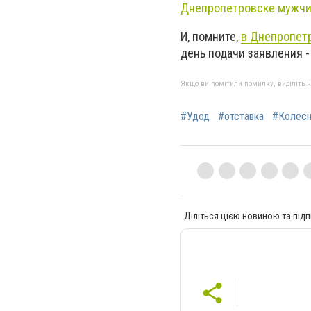
Днепропетровске мужчин
И, помните,
в Днепропетр
день подачи заявления - 
Якщо ви помітили помилку, виділіть нео
#Удод
#отставка
#Колесн
Діліться цією новиною та підп