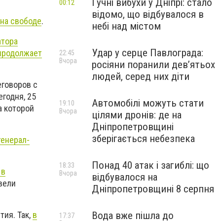
Гучні вибухи у Дніпрі: стало
00:12
відомо, що відбувалося в
 на свободе
.
небі над містом
атора
Удар у серце Павлограда:
 продолжает
22:45
Вчора
росіяни поранили дев’ятьох
людей, серед них діти
еговоров с
Сегодня, 25
Автомобілі можуть стати
19:10
а которой
Вчора
цілями дронів: де на
Дніпропетровщині
зберігається небезпека
генерал-
Понад 40 атак і загиблі: що
18:33
 в
Вчора
відбувалося на
вели
Дніпропетровщині 8 серпня
Вода вже пішла до
ия. Так,
в
17:37