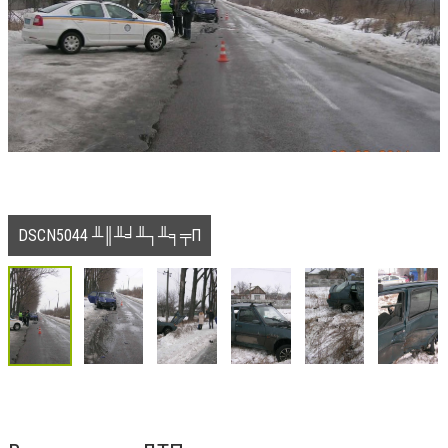
DSCN5044 ╨║╨╛╨┐╨╕╤П