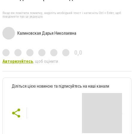
Якщо ви помітили помилку, виділіть необхідний текст і натисніть Ctrl + Enter, щоб
повідомити про це редакцію
Калиновская Дарья Николаевна
0,0
Авторизуйтесь
, щоб оцінити
Діліться цією новиною та підписуйтесь на наші канали