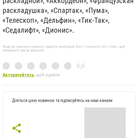
раскладной», «Аккордеон», «Французская
раскладушка», «Спартак», «Пума»,
«Телескоп», «Дельфин», «Тик-Так»,
«Седалифт», «Дионис».
Якщо ви помітили помилку, виділіть необхідний текст і натисніть Ctrl + Enter, щоб
повідомити про це редакцію
0,0
Авторизуйтесь
, щоб оцінити
Діліться цією новиною та підписуйтесь на наші канали