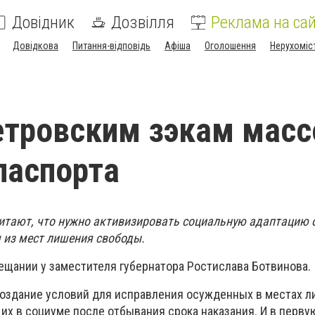
Довідник
Дозвілля
Реклама на сай
Довідкова
Питання-відповідь
Афіша
Оголошення
Нерухоміс
тровским зэкам масс
паспорта
итают, что нужно активизировать социальную адаптацию 
 из мест лишения свободы.
вещании у заместителя губернатора Ростислава Ботвинова.
 создание условий для исправления осужденных в местах 
 их в социуме после отбывания срока наказания. И в перву