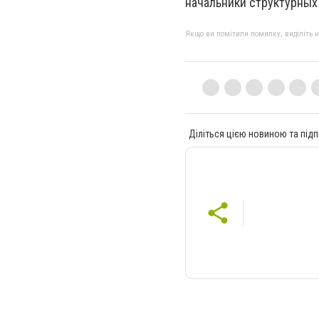
начальники структурных
Якщо ви помітили помилку, виділіть нео
Діліться цією новиною та підп