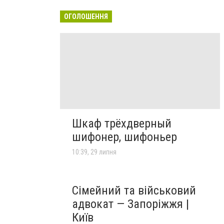
ОГОЛОШЕННЯ
Шкаф трёхдверный
шифонер, шифоньер
10:39, 29 липня
Сімейний та військовий
адвокат — Запоріжжя |
Київ