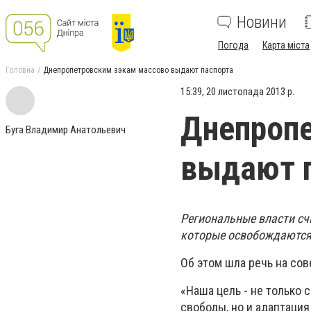
Новини
Погода
Карта міста
Головна
Днепропетровским зэкам массово выдают паспорта
15:39, 20 листопада 2013 р.
Днепропе
Буга Владимир Анатольевич
выдают 
Региональные власти сч
которые освобождаются
Об этом шла речь на со
«Наша цель - не только
свободы, но и адаптация