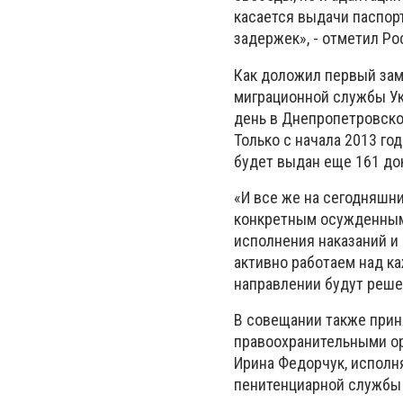
касается выдачи паспор
задержек», - отметил Ро
Как доложил первый зам
миграционной службы Ук
день в Днепропетровско
Только с начала 2013 го
будет выдан еще 161 док
«И все же на сегодняшн
конкретным осужденным
исполнения наказаний и
активно работаем над к
направлении будут решен
В совещании также прин
правоохранительными ор
Ирина Федорчук, исполн
пенитенциарной службы 