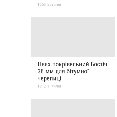
10:50, 5 серпня
Цвях покрівельний Бостіч
38 мм для бітумної
черепиці
13:12, 31 липня