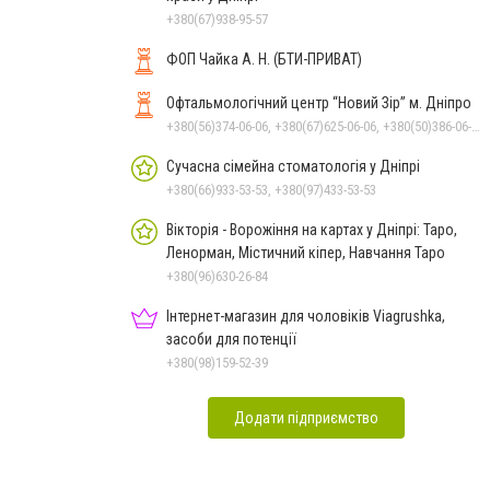
+380(67)938-95-57
ФОП Чайка А. Н. (БТИ-ПРИВАТ)
Офтальмологічний центр “Новий Зір” м. Дніпро
+380(56)374-06-06, +380(67)625-06-06, +380(50)386-06-06
Сучасна сімейна стоматологія у Дніпрі
+380(66)933-53-53, +380(97)433-53-53
Вікторія - Ворожіння на картах у Дніпрі: Таро,
Ленорман, Містичний кіпер, Навчання Таро
+380(96)630-26-84
Інтернет-магазин для чоловіків Viagrushka,
засоби для потенції
+380(98)159-52-39
Додати підприємство