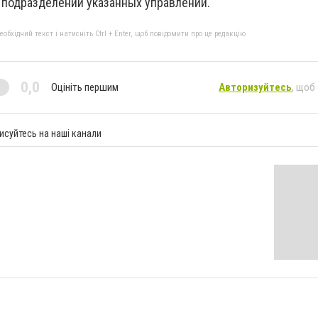
 подразделений указанных управлений.
бхідний текст і натисніть Ctrl + Enter, щоб повідомити про це редакцію
0,0
Оцініть першим
Авторизуйтесь
, щоб
исуйтесь на наші канали