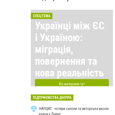
СПЕЦТЕМА
Українці між ЄС
і Україною:
міграція,
повернення та
нова реальність
Всі матеріали тут
ПІДПРИЄМСТВА ДНІПРА
НАРЦИС - чотири салони та авторська школа
краси у Дніпрі