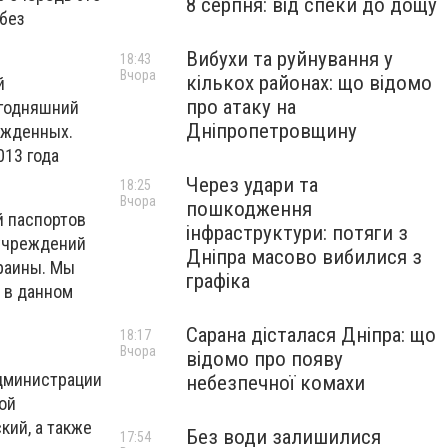
8 серпня: від спеки до дощу
 без
Вибухи та руйнування у
18:43
Вчора
кількох районах: що відомо
й
про атаку на
егодняшний
Дніпропетровщину
ужденных.
013 года
Через удари та
18:25
Вчора
пошкодження
й паспортов
інфраструктури: потяги з
 учреждений
Дніпра масово вибилися з
раины. Мы
графіка
 в данном
Сарана дісталася Дніпра: що
18:17
Вчора
відомо про появу
администрации
небезпечної комахи
ой
ий, а также
Без води залишилися
17:54