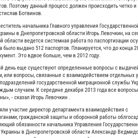
тов. Поэтому данный процесс должен происходить четко и
стислав Ботвинов.
еститель начальника Главного управления Государственно
раины в Днепропетровской области Игорь Левочкин, на с
й области ведется системная работа по паспортизации ос
да было выдано 512 паспортов. Планируется, что до конца 2
умент. Это вдвое больше, чем в 2012 году.
ий день еще существуют определенные вопросы с выдаче
, или вопросы, связанные с взаимодействием отдельных
 подразделений государственной миграционной службы Ук
аждым случаем. К середине декабря 2013 года все вопросы
ы», - сказал Игорь Левочкин .
яли участие директор департамента взаимодействия с
ганами, гражданской защиты и оборонной работы облгос
яющий обязанности начальника Управления Государственн
Украины в Днепропетровской области Александр Ведмидск