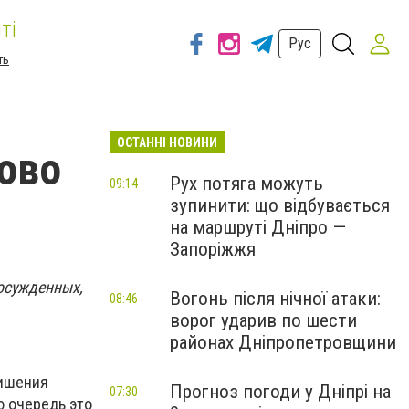
ті
Рус
ть
ОСТАННІ НОВИНИ
ово
Рух потяга можуть
09:14
зупинити: що відбувається
на маршруті Дніпро —
Запоріжжя
осужденных,
Вогонь після нічної атаки:
08:46
ворог ударив по шести
районах Дніпропетровщини
лишения
Прогноз погоди у Дніпрі на
07:30
ю очередь это