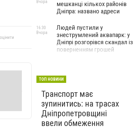
Вчора
мешканці кількох районів
Дніпра: названо адреси
Людей пустили у
16:30
Вчора
знеструмлений аквапарк: у
 оцінити
Дніпрі розгорівся скандал із
поверненням грошей
ТОП НОВИНИ
Транспорт має
зупинитись: на трасах
Дніпропетровщині
ввели обмеження