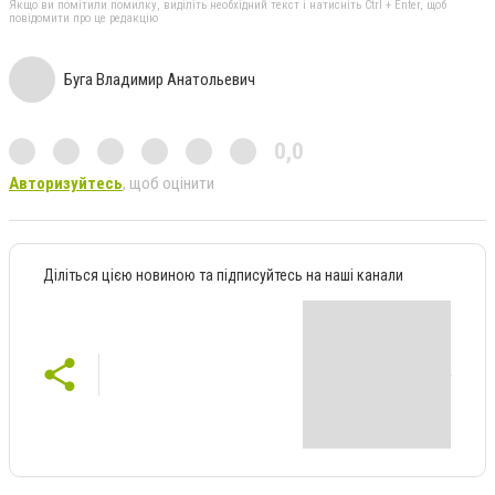
Якщо ви помітили помилку, виділіть необхідний текст і натисніть Ctrl + Enter, щоб
повідомити про це редакцію
Буга Владимир Анатольевич
0,0
Авторизуйтесь
, щоб оцінити
Діліться цією новиною та підписуйтесь на наші канали