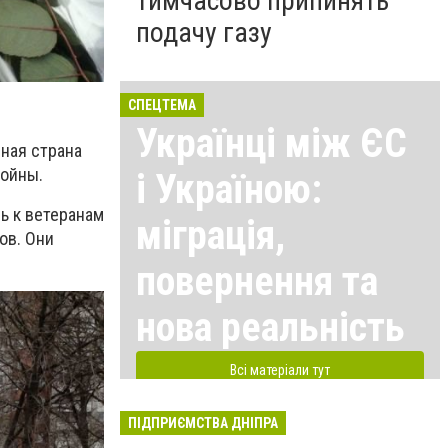
тимчасово припинять
подачу газу
СПЕЦТЕМА
Українці між ЄС
мная страна
войны.
і Україною:
сь к ветеранам
міграція,
ов. Они
повернення та
нова реальність
Всі матеріали тут
ПІДПРИЄМСТВА ДНІПРА