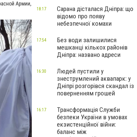
расной Армии,
Сарана дісталася Дніпра: що
18:17
відомо про появу
небезпечної комахи
Без води залишилися
17:54
мешканці кількох районів
Дніпра: названо адреси
Людей пустили у
16:30
знеструмлений аквапарк: у
Дніпрі розгорівся скандал із
поверненням грошей
Трансформація Служби
16:17
безпеки України в умовах
екзистенційної війни:
баланс між