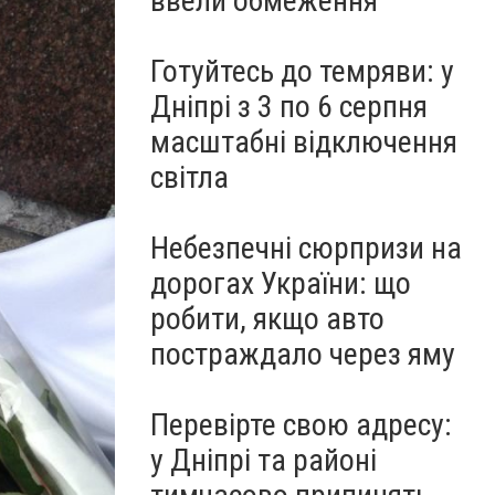
ввели обмеження
Готуйтесь до темряви: у
Дніпрі з 3 по 6 серпня
масштабні відключення
світла
Небезпечні сюрпризи на
дорогах України: що
робити, якщо авто
постраждало через яму
Перевірте свою адресу:
у Дніпрі та районі