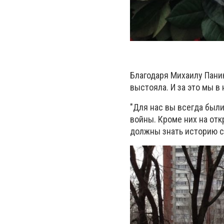
Благодаря Михаилу Паник
выстояла. И за это мы 
"Для нас вы всегда были
войны. Кроме них на от
должны знать историю с