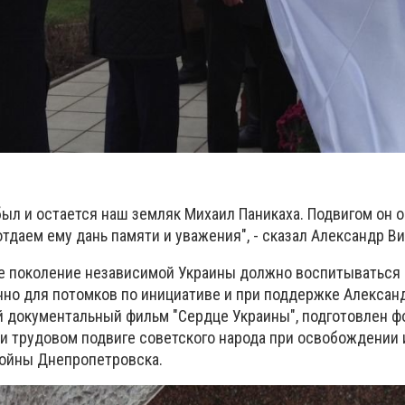
был и остается наш земляк Михаил Паникаха. Подвигом он 
отдаем ему дань памяти и уважения", - сказал Александр Ви
ое поколение независимой Украины должно воспитываться
нно для потомков по инициативе и при поддержке Алексан
 документальный фильм "Сердце Украины", подготовлен ф
и трудовом подвиге советского народа при освобождении 
войны Днепропетровска.