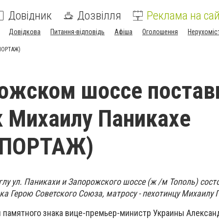
Довідник
Дозвілля
Реклама на сай
Довідкова
Питання-відповідь
Афіша
Оголошення
Нерухоміс
ПОРТАЖ)
ожском шоссе постав
 Михаилу Паникахе
ЕПОРТАЖ)
глу ул. Паникахи и Запорожского шоссе (ж /м Тополь) сост
ка Герою Советского Союза, матросу - пехотинцу Михаилу 
и памятного знака вице-премьер-министр Украины Александ