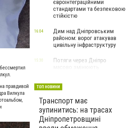
євроінтеграційними
стандартами та безпековою
стійкістю
Дим над Дніпровським
16:04
районом: ворог атакував
цивільну інфраструктуру
Потяги через Дніпро
15:30
масово змінюють
обессмертил
маршрути: що сталося
лкул.
 на правдивой
ТОП НОВИНИ
дра Вилкула
Транспорт має
отоальбом,
и
зупинитись: на трасах
Дніпропетровщині