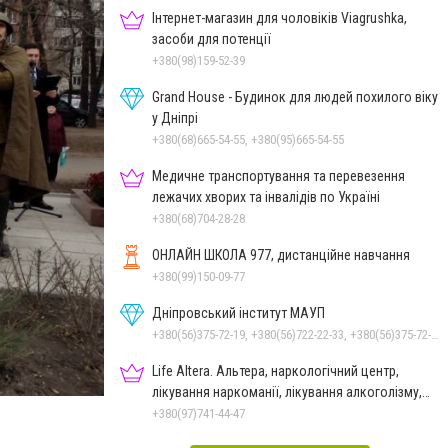
Інтернет-магазин для чоловіків Viagrushka,
засоби для потенції
+380(98)159-52-39
Grand House - Будинок для людей похилого віку
у Дніпрі
+380(68)665-54-55, +380(95)665-54-55
Медичне транспортування та перевезення
лежачих хворих та інвалідів по Україні
+380(68)704-28-28
ОНЛАЙН ШКОЛА 977, дистанційне навчання
+380(99)150-09-77
Дніпровський інститут МАУП
+380(56)375-72-19, +380(56)722-22-33, +380(56)375-72-13, +380(56)375-72-12
Life Altera. Альтера, наркологічний центр,
лікування наркоманії, лікування алкоголізму,
зняття ломки
+380(97)741-44-47