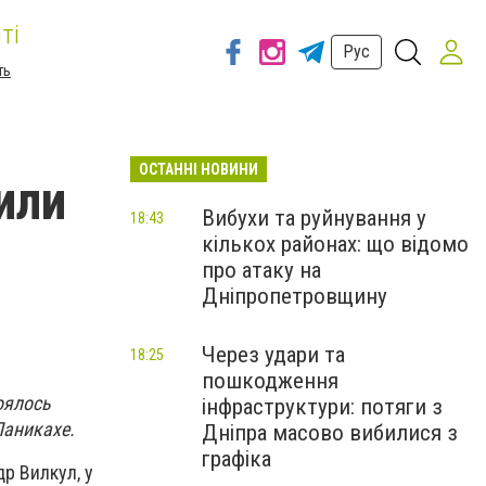
ті
Рус
ть
ОСТАННІ НОВИНИ
или
Вибухи та руйнування у
18:43
кількох районах: що відомо
про атаку на
Дніпропетровщину
Через удари та
18:25
пошкодження
оялось
інфраструктури: потяги з
Паникахе.
Дніпра масово вибилися з
графіка
р Вилкул, у