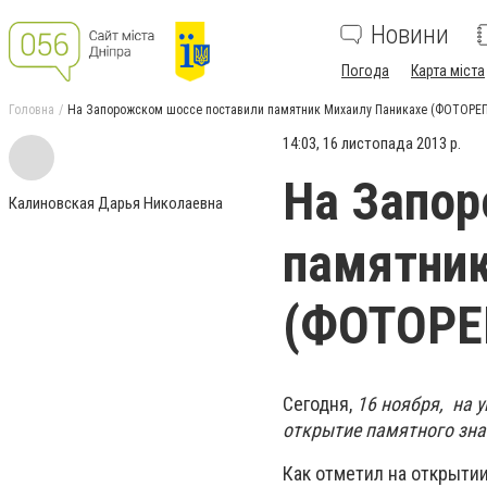
Новини
Погода
Карта міста
Головна
На Запорожском шоссе поставили памятник Михаилу Паникахе (ФОТОРЕ
14:03, 16 листопада 2013 р.
На Запор
Калиновская Дарья Николаевна
памятник
(ФОТОР
Сегодня,
16 ноября, на у
открытие памятного зна
Как отметил на открыти