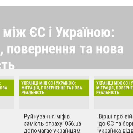
 між ЄС і Україною:
, повернення та нова
сть
грацію українців під час
:
УКРАЇНЦІ МІЖ ЄС І УКРАЇНОЮ:
УКРАЇНЦІ МІЖ ЄС І 
С, досвід адаптації,
Всі мате
НОВА
МІГРАЦІЯ, ПОВЕРНЕННЯ ТА НОВА
МІГРАЦІЯ, ПОВЕРНЕ
РЕАЛЬНІСТЬ
РЕАЛЬНІСТЬ
ення та виклики
країні. Розглядаються
мічні й освітні аспекти, а
Руйнування міфів
Вірші про вій
аспори та міжнародного
замість страху: 056.ua
до ЄС та бор
допомагає українцям
українка від