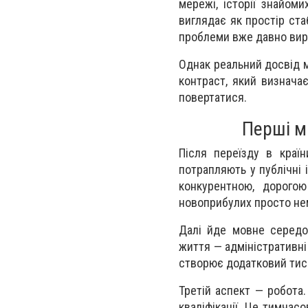
мережі, історії знайоми
виглядає як простір ста
проблеми вже давно вир
Однак реальний досвід м
контраст, який визнача
повертатися.
Перші м
Після переїзду в країн
потрапляють у публічні 
конкурентною, дорогою
новоприбулих просто не
Далі йде мовне середо
життя — адміністративні
створює додатковий тиск,
Третій аспект — робота.
кваліфікації. Це тимчас