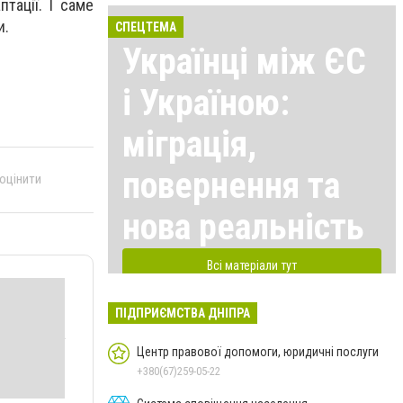
тації. І саме
и.
СПЕЦТЕМА
Українці між ЄС
і Україною:
міграція,
повернення та
 оцінити
нова реальність
Всі матеріали тут
ПІДПРИЄМСТВА ДНІПРА
Центр правової допомоги, юридичні послуги
+380(67)259-05-22