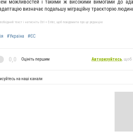
нем можливостей і такими ж високими вимогами до адап
адаптацію визначає подальшу міграційну траєкторію людин
бхідний текст і натисніть Ctrl + Enter, щоб повідомити про це редакцію
ія
#Україна
#ЄС
0,0
Оцініть першим
Авторизуйтесь
, щоб
исуйтесь на наші канали