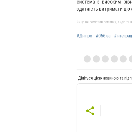
система з високим рів
здатність витримати цю 
Якщо ви помітили помилку, виділіть нео
#Дніпро
#056.ua
#інтеграц
Діліться цією новиною та підп