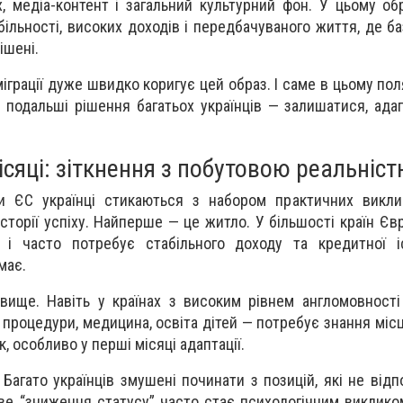
х, медіа-контент і загальний культурний фон. У цьому об
більності, високих доходів і передбачуваного життя, де ба
ішені.
іграції дуже швидко коригує цей образ. І саме в цьому по
є подальші рішення багатьох українців — залишатися, ада
ісяці: зіткнення з побутовою реальніс
и ЄС українці стикаються з набором практичних виклик
історії успіху. Найперше — це житло. У більшості країн Є
 і часто потребує стабільного доходу та кредитної іс
має.
вище. Навіть у країнах з високим рівнем англомовност
 процедури, медицина, освіта дітей — потребує знання міс
 особливо у перші місяці адаптації.
 Багато українців змушені починати з позицій, які не відп
ове “зниження статусу” часто стає психологічним викликом