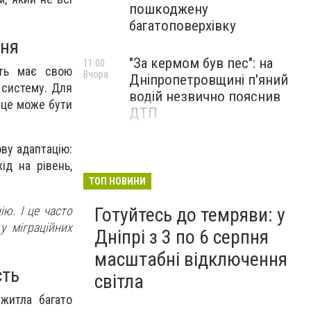
пошкоджену
багатоповерхівку
ння
"За кермом був пес": на
11:00
сть має свою
Вчора
Дніпропетровщині п'яний
у систему. Для
водій незвично пояснив
, це може бути
ДТП
ву адаптацію:
ід на рівень,
ТОП НОВИНИ
ю. І це часто
Готуйтесь до темряви: у
у міграційних
Дніпрі з 3 по 6 серпня
масштабні відключення
сть
світла
житла багато