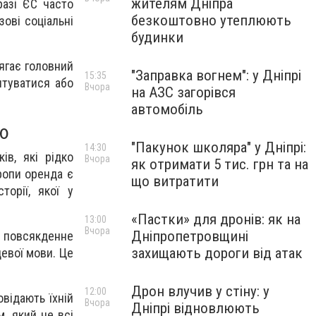
жителям Дніпра
разі ЄС часто
безкоштовно утеплюють
зові соціальні
будинки
лягає головний
"Заправка вогнем": у Дніпрі
15:35
птуватися або
Вчора
на АЗС загорівся
автомобіль
тю
"Пакунок школяра" у Дніпрі:
14:30
ів, які рідко
Вчора
як отримати 5 тис. грн та на
вропи оренда є
що витратити
торії, якої у
«Пастки» для дронів: як на
13:00
Вчора
Дніпропетровщині
і повсякденне
захищають дороги від атак
цевої мови. Це
Дрон влучив у стіну: у
12:00
овідають їхній
Вчора
Дніпрі відновлюють
, який не всі