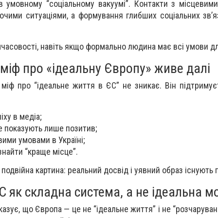
в умовному “соціальному вакуумі”. Контакти з місцеви
чими ситуаціями, а формування глибших соціальних зв’я
часовості, навіть якщо формально людина має всі умови д
міф про «ідеальну Європу» живе далі
 міф про “ідеальне життя в ЄС” не зникає. Він підтримує
піху в медіа;
де показують лише позитив;
вими умовами в Україні;
найти “краще місце”.
 подвійна картина: реальний досвід і уявний образ існують 
С як складна система, а не ідеальна м
казує, що Європа — це не “ідеальне життя” і не “розчаруван