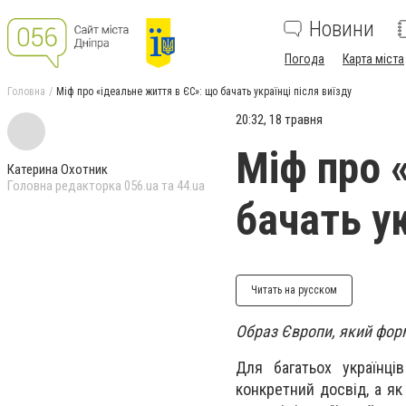
Новини
Погода
Карта міста
Головна
Міф про «ідеальне життя в ЄС»: що бачать українці після виїзду
20:32, 18 травня
Міф про 
Катерина Охотник
Головна редакторка 056.ua та 44.ua
бачать ук
Читать на русском
Образ Європи, який форм
Для багатьох українц
конкретний досвід, а як