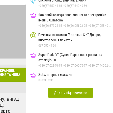
Система сповіщення населення
+380(67)350-44-68, +380(67)340-49-59
Фаховий коледж зварювання та електроніки
імені Є.О.Патона
+380(56)377-24-15, +380(66)051-22-95, +380(97)058-40-73, +380(56)746-21-59
Печатки та штампи "Волошин & К" Дніпро,
виготовлення печаток
067 959 49 64
Super Park “V” (Супер Парк), парк розваг та
атракціонів
+380(67)522-51-15, +380(67)560-75-77, +380(67)445-22-22, +380(67)720-07-57
УКРАЇНОЮ:
Sota, інтернет-магазин
ріали тут
ННЯ ТА НОВА
0800330131
Додати підприємство
ну, виїзд
щ:
верто