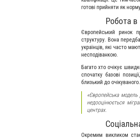
готові прийняти як норму
Робота в 
Європейський ринок пр
структуру. Вона передба
українців, які часто ма
несподіванкою.
Багато хто очікує швидк
спочатку базові позиці
близький до очікуваного.
«Європейська модель р
недооцінюється мігра
центрах.
Соціальн
Окремим викликом стає