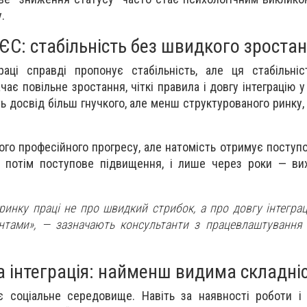
.
ЄС: стабільність без швидкого зроста
аці справді пропонує стабільність, але ця стабільні
чає повільне зростання, чіткі правила і довгу інтеграцію 
ють досвід більш гнучкого, але менш структурованого ринку
ого професійного прогресу, але натомість отримує поступо
ї, потім поступове підвищення, і лише через роки — вих
инку праці не про швидкий стрибок, а про довгу інтеграці
нтами»,
— зазначають консультанти з працевлаштування 
а інтеграція: найменш видима складні
 соціальне середовище. Навіть за наявності роботи і 