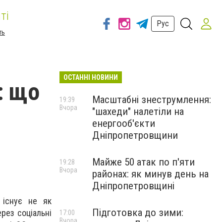
ті
Рус
ть
ОСТАННІ НОВИНИ
: що
Масштабні знеструмлення:
19:39
Вчора
"шахеди" налетіли на
енергооб'єкти
Дніпропетровщини
Майже 50 атак по п'яти
19:28
Вчора
районах: як минув день на
Дніпропетровщині
 існує не як
Підготовка до зими:
рез соціальні
17:00
Вчора