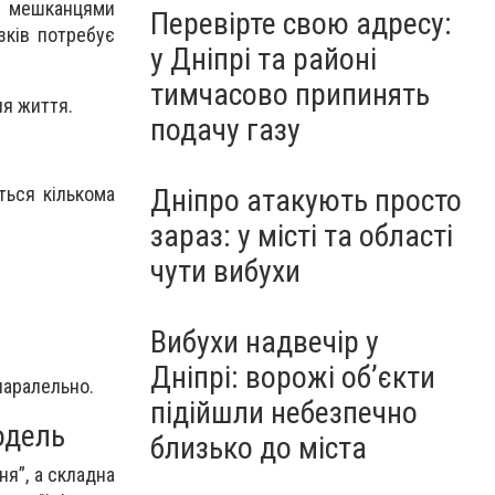
ми мешканцями
Перевірте свою адресу:
зків потребує
у Дніпрі та районі
тимчасово припинять
ля життя.
подачу газу
Дніпро атакують просто
ться кількома
зараз: у місті та області
чути вибухи
Вибухи надвечір у
Дніпрі: ворожі об’єкти
паралельно.
підійшли небезпечно
одель
близько до міста
ня”, а складна