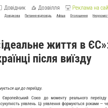
Довідник
Дозвілля
Реклама на сай
Довідкова
Питання-відповідь
Афіша
Оголошення
Нерухоміс
«ідеальне життя в ЄС»
раїнці після виїзду
ується ще до переїзду.
ів Європейський Союз до моменту реального переїзду
 сукупність уявлень. Ці уявлення формуються роками — че