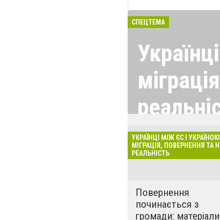
СПЕЦТЕМА
Українці
міграція
реальні
Спецтема про мі
УКРАЇНЦІ МІЖ ЄС І УКРАЇНОЮ
війни: життя в Є
МІГРАЦІЯ, ПОВЕРНЕННЯ ТА 
РЕАЛЬНІСТЬ
причини поверн
реінтеграції в У
соціальні, еконо
Повернення
також вплив ді
починається з
контексту.
громади: матеріали