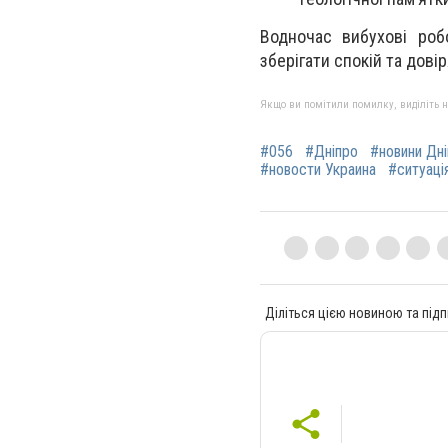
Водночас вибухові роб
зберігати спокій та дов
Якщо ви помітили помилку, виділіть нео
#056
#Дніпро
#новини Дн
#новости Украина
#ситуація
Діліться цією новиною та підп