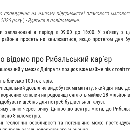
о проведення на нашому підприємстві планового масового
2026 року",
- йдеться в повідомленні.
и заплановані в період з 09:00 до 18:00. У зв’язку з 
х районів просять не хвилюватися, якщо протягом дня бу
о відомо про Рибальський кар’єр
ашований у межах Дніпра та працює вже майже пів століття
ть близько 100 гектарів.
пеціальний дозвіл на видобуток мігматиту, який діятиме до
и корисних копалин на родовищі сягають майже 28 мільйонів
добувати щебінь для потреб будівельної галузі.
му лінію через річку Дніпро до центра міста, до Рибальс
лизно 8 кілометрів.
ьні геологічні особливості та потенційно може претендув
ки природи загальнодержавного значення.