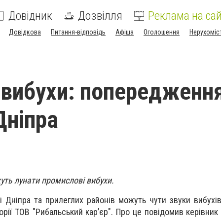
Довідник
Дозвілля
Реклама на сай
Довідкова
Питання-відповідь
Афіша
Оголошення
Нерухоміс
вибухи: попередженн
Дніпра
жуть лунати промислові вибухи.
і Дніпра та прилеглих районів можуть чути звуки вибухі
орії ТОВ "Рибальський кар’єр". Про це повідомив керівник