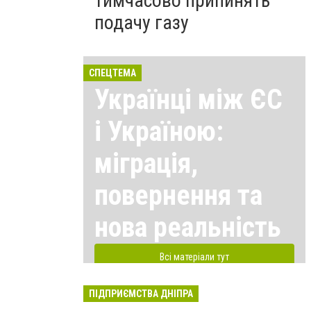
тимчасово припинять
подачу газу
СПЕЦТЕМА
Українці між ЄС
і Україною:
міграція,
повернення та
нова реальність
Всі матеріали тут
ПІДПРИЄМСТВА ДНІПРА