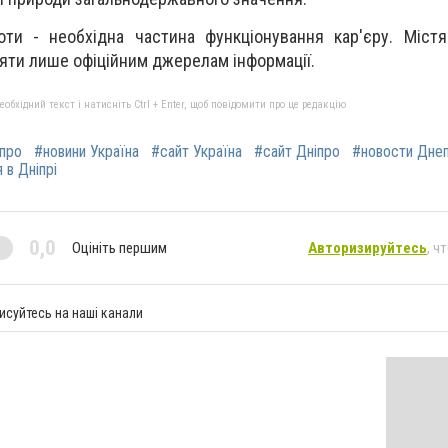
оти - необхідна частина функціонування кар'єру. Міст
іряти лише офіційним джерелам інформації.
бхідний текст і натисніть Ctrl + Enter, щоб повідомити про це редакцію
іпро
#новини Україна
#сайт Україна
#сайт Дніпро
#новости Дне
 в Дніпрі
0,0
Оцініть першим
Авторизируйтесь
, ч
исуйтесь на наші канали