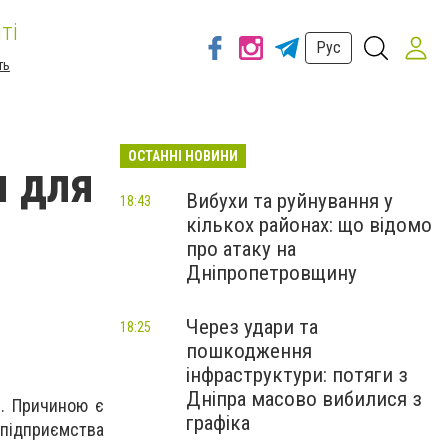
ті
Рус
ть
ОСТАННІ НОВИНИ
я для
Вибухи та руйнування у
18:43
кількох районах: що відомо
про атаку на
Дніпропетровщину
Через удари та
18:25
пошкодження
інфраструктури: потяги з
Дніпра масово вибилися з
в. Причиною є
графіка
 підприємства