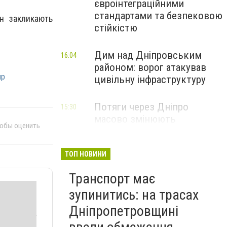
євроінтеграційними
стандартами та безпековою
ян закликають
стійкістю
Дим над Дніпровським
16:04
районом: ворог атакував
пр
цивільну інфраструктуру
Потяги через Дніпро
15:30
масово змінюють
тобы оценить
маршрути: що сталося
ТОП НОВИНИ
Транспорт має
зупинитись: на трасах
Дніпропетровщині