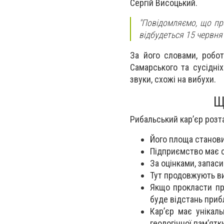
Сергій Висоцький.
"Повідомляємо, що пр
відбудеться 15 червня 
За його словами, робот
Самарського та сусідні
звуки, схожі на вибухи.
Щ
Рибальський кар’єр розт
Його площа станови
Підприємство має с
За оцінками, запас
Тут продовжують ви
Якщо прокласти пря
буде відстань приб
Кар’єр має унікал
геологічної пам’ят