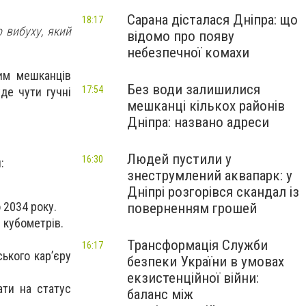
Сарана дісталася Дніпра: що
18:17
 вибуху, який
відомо про появу
небезпечної комахи
цим мешканців
Без води залишилися
17:54
де чути гучні
мешканці кількох районів
Дніпра: названо адреси
Людей пустили у
16:30
:
знеструмлений аквапарк: у
Дніпрі розгорівся скандал із
 2034 року.
поверненням грошей
 кубометрів.
Трансформація Служби
16:17
ького кар’єру
безпеки України в умовах
екзистенційної війни:
ати на статус
баланс між