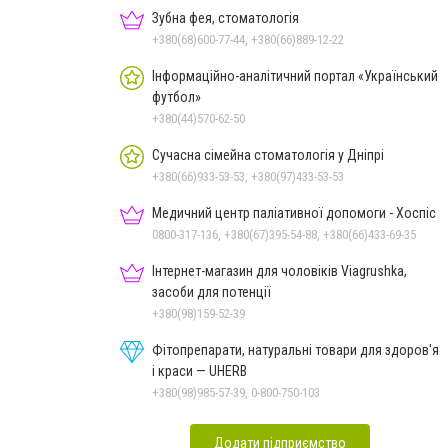
Зубна фея, стоматологія
+380(68)600-77-44, +380(66)889-12-22
Інформаційно-аналітичний портал «Український
футбол»
+380(44)570-62-50
Сучасна сімейна стоматологія у Дніпрі
+380(66)933-53-53, +380(97)433-53-53
Медичний центр паліативної допомоги - Хоспіс
0800-317-136, +380(67)395-54-88, +380(66)433-69-35
Інтернет-магазин для чоловіків Viagrushka,
засоби для потенції
+380(98)159-52-39
Фітопрепарати, натуральні товари для здоров'я
і краси — UHERB
+380(98)985-57-39, 0-800-750-103
Додати підприємство