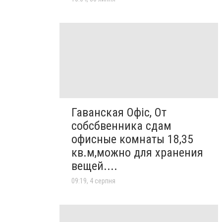
Гаванская Офіс, От
собсбвенника сдам
офисные комнаты 18,35
кв.м,можно для хранения
вещей....
09:19, 4 серпня