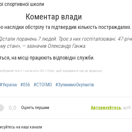
ої спортивної школи
Коментар влади
о наслідки обстрілу та підтвердив кількість постраждалих.
істали поранень 7 людей. Троє з них госпіталізовані. 47-річн
му стані», —
зазначив Олександр Ганжа.
ься, на місці працюють відповідні служби.
бхідний текст і натисніть Ctrl + Enter, щоб повідомити про це редакцію
#Україна
#056
#СТОЇМО
#ЗупинимоОкупантів
0,0
Оцініть першим
Авторизуйтесь
, щоб
исуйтесь на наші канали