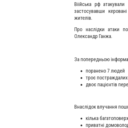
Віійська рф атакували
застосувавши керовані
жителів.
Про наслідки атаки пов
Олександр Ганжа.
За попередньою інформа
поранено 7 людей
троє постраждалих 
двоє пацієнтів пере
Внаслідок влучання пош
кілька багатоповер
приватні домоволо