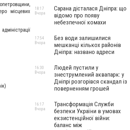
ропетровщини,
Сарана дісталася Дніпра: що
18:17
еро місцевих
Вчора
відомо про появу
небезпечної комахи
адміністрації
Без води залишилися
17:54
Вчора
мешканці кількох районів
Дніпра: названо адреси
Людей пустили у
16:30
Вчора
знеструмлений аквапарк: у
Дніпрі розгорівся скандал із
ік)
поверненням грошей
Трансформація Служби
16:17
Вчора
безпеки України в умовах
екзистенційної війни:
баланс між