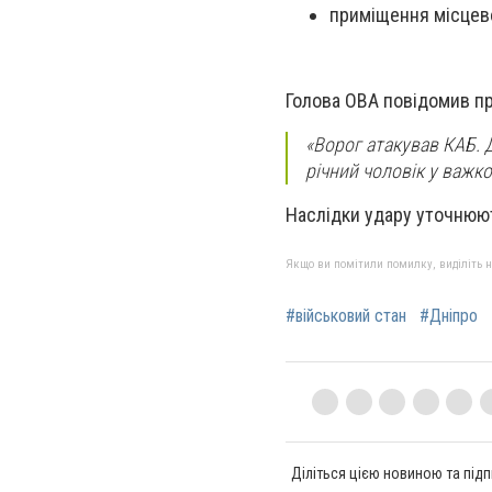
приміщення місцев
Голова ОВА повідомив пр
«Ворог атакував КАБ. Д
річний чоловік у важко
Наслідки удару уточнюют
Якщо ви помітили помилку, виділіть нео
#військовий стан
#Дніпро
Діліться цією новиною та підп