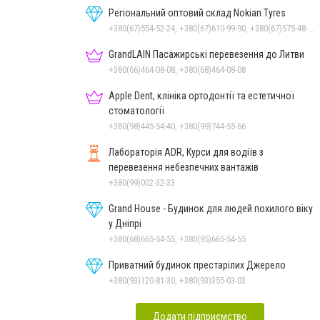
Регіональний оптовий склад Nokian Tyres
+380(67)554-52-24, +380(67)610-99-90, +380(67)575-48-22
GrandLAIN Пасажирські перевезення до Литви
+380(66)464-08-08, +380(68)464-08-08
Apple Dent, клініка ортодонтії та естетичної
стоматології
+380(98)445-54-40, +380(99)744-55-66
Лабораторія ADR, Курси для водіїв з
перевезення небезпечних вантажів
+380(99)002-32-33
Grand House - Будинок для людей похилого віку
у Дніпрі
+380(68)665-54-55, +380(95)665-54-55
Приватний будинок престарілих Джерело
+380(93)120-81-30, +380(93)355-03-03
Додати підприємство