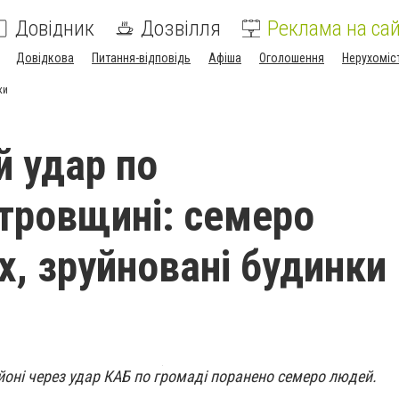
Довідник
Дозвілля
Реклама на сай
Довідкова
Питання-відповідь
Афіша
Оголошення
Нерухоміс
ки
 удар по
тровщині: семеро
х, зруйновані будинки
оні через удар КАБ по громаді поранено семеро людей.