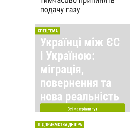
тимчасово припинять
подачу газу
СПЕЦТЕМА
Українці між ЄС
і Україною:
міграція,
повернення та
нова реальність
Всі матеріали тут
ПІДПРИЄМСТВА ДНІПРА