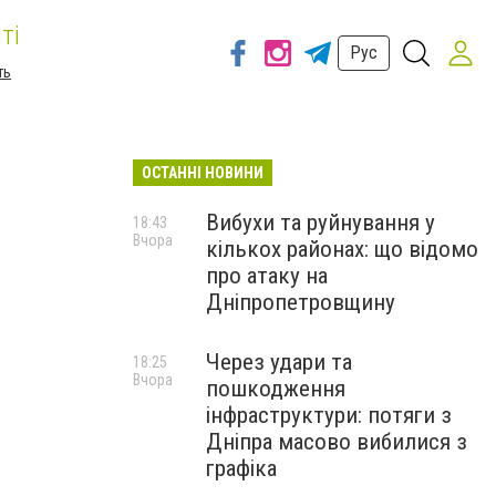
ті
Рус
ть
ОСТАННІ НОВИНИ
Вибухи та руйнування у
18:43
Вчора
кількох районах: що відомо
про атаку на
Дніпропетровщину
Через удари та
18:25
Вчора
пошкодження
інфраструктури: потяги з
Дніпра масово вибилися з
графіка