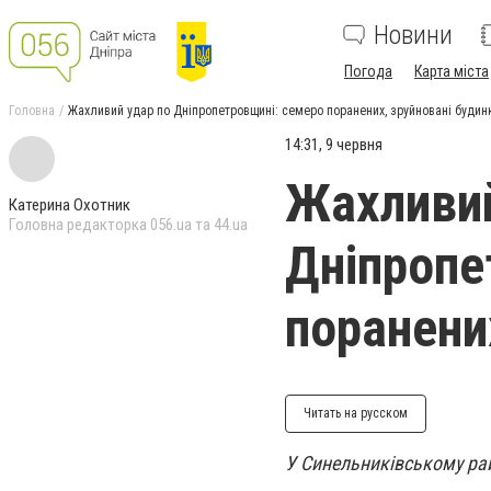
Новини
Погода
Карта міста
Головна
Жахливий удар по Дніпропетровщині: семеро поранених, зруйновані будин
14:31, 9 червня
Жахливий
Катерина Охотник
Головна редакторка 056.ua та 44.ua
Дніпропе
поранени
Читать на русском
У Синельниківському рай