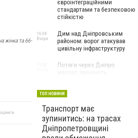
євроінтеграційними
стандартами та безпековою
стійкістю
Дим над Дніпровським
16:04
Вчора
районом: ворог атакував
а жінка та 66-
цивільну інфраструктуру
Потяги через Дніпро
15:30
Вчора
масово змінюють
маршрути: що сталося
ТОП НОВИНИ
Транспорт має
 оцінити
зупинитись: на трасах
Дніпропетровщині