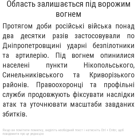
Область залишається під ворожим
вогнем
Протягом доби російські війська понад
два десятки разів застосовували по
Дніпропетровщині ударні безпілотники
та артилерію. Під вогнем опинилися
населені пункти Нікопольського,
Синельниківського та Криворізького
районів. Правоохоронці та профільні
служби продовжують фіксувати наслідки
атак та уточнювати масштаби завданих
збитків.
Якщо ви помітили помилку, виділіть необхідний текст і натисніть Ctrl + Enter, щоб
повідомити про це редакцію