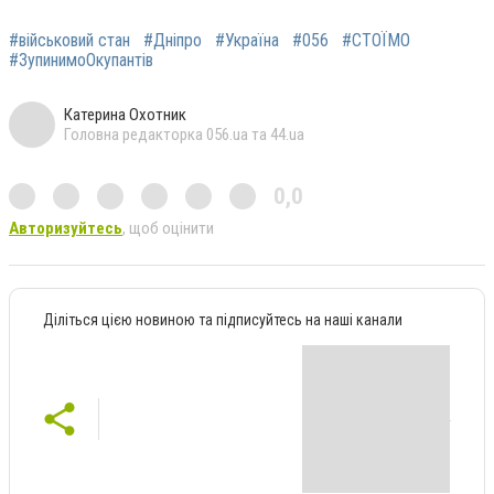
#військовий стан
#Дніпро
#Україна
#056
#СТОЇМО
#ЗупинимоОкупантів
Катерина Охотник
Головна редакторка 056.ua та 44.ua
0,0
Авторизуйтесь
, щоб оцінити
Діліться цією новиною та підписуйтесь на наші канали