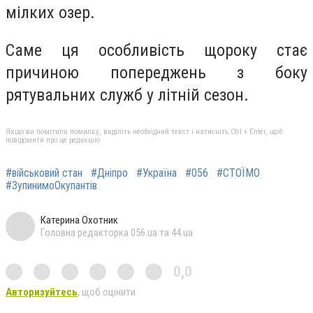
мілких озер.
Саме ця особливість щороку стає
причиною попереджень з боку
рятувальних служб у літній сезон.
Якщо ви помітили помилку, виділіть необхідний текст і натисніть Ctrl + Enter, щоб
повідомити про це редакцію
#військовий стан
#Дніпро
#Україна
#056
#СТОЇМО
#ЗупинимоОкупантів
Катерина Охотник
Головна редакторка 056.ua та 44.ua
0,0
Авторизуйтесь
, щоб оцінити