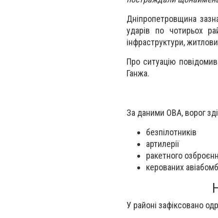
Дніпропетровщина зазна
ударів по чотирьох р
інфраструктури, житлових
Про ситуацію повідомив 
Ганжа.
За даними ОВА, ворог зд
безпілотників
артилерії
ракетного озброєн
керованих авіабом
У районі зафіксовано одр