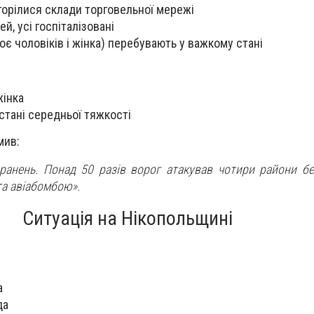
агорілися склади торговельної мережі
, усі госпіталізовані
оє чоловіків і жінка) перебувають у важкому стані
жінка
у стані середньої тяжкості
мив:
ранень. Понад 50 разів ворог атакував чотири райони бе
та авіабомбою».
Ситуація на Нікопольщині
а
да