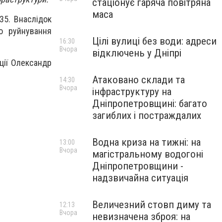
стаціонує гаряча повітряна
маса
35. Внаслідок
о руйнування
Цілі вулиці без води: адреси
16:30
Вчора
відключень у Дніпрі
ції Олександр
Атаковано склади та
14:30
Вчора
інфраструктуру на
Дніпропетровщині: багато
загиблих і постраждалих
Водна криза на тижні: на
13:00
Вчора
магістральному водогоні
Дніпропетровщини -
надзвичайна ситуація
Величезний стовп диму та
12:13
Вчора
невизначена зброя: на