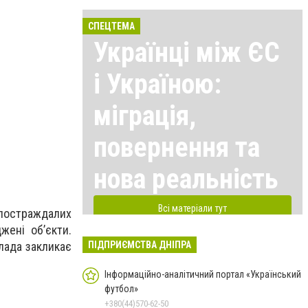
СПЕЦТЕМА
Українці між ЄС
і Україною:
міграція,
повернення та
нова реальність
Всі матеріали тут
постраждалих
жені об’єкти.
ПІДПРИЄМСТВА ДНІПРА
лада закликає
Інформаційно-аналітичний портал «Український
футбол»
+380(44)570-62-50