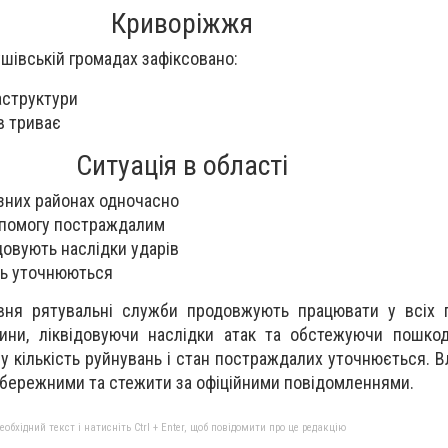
Криворіжжя
ушівській громадах зафіксовано:
структури
в триває
Ситуація в області
ізних районах одночасно
помогу постраждалим
довують наслідки ударів
ь уточнюються
вня рятувальні служби продовжують працювати у всіх 
ини, ліквідовуючи наслідки атак та обстежуючи пошкод
у кількість руйнувань і стан постраждалих уточнюється. В
бережними та стежити за офіційними повідомленнями.
бхідний текст і натисніть Ctrl + Enter, щоб повідомити про це редакцію