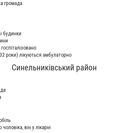
ка громада
і будинки
дини
 госпіталізовано
і 32 роки) лікуються амбулаторно
Синельниківський район
ада
а
обіль
 чоловіка, він у лікарні