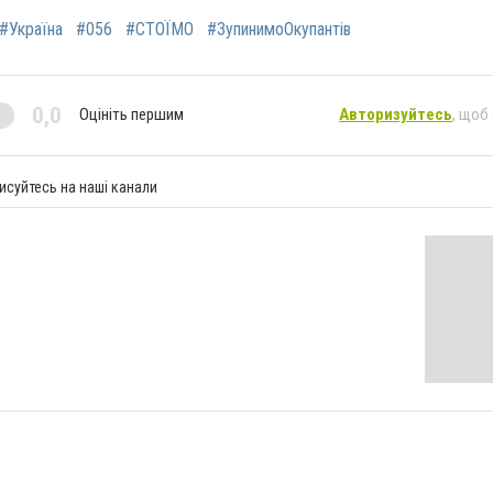
#Україна
#056
#СТОЇМО
#ЗупинимоОкупантів
0,0
Оцініть першим
Авторизуйтесь
, щоб
исуйтесь на наші канали