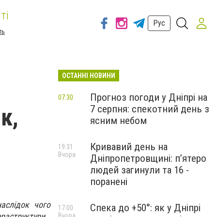
ті
Рус
ть
ОСТАННІ НОВИНИ
Прогноз погоди у Дніпрі на
07:30
7 серпня: спекотний день з
к,
ясним небом
Кривавий день на
19:31
Вчора
Дніпропетровщині: п’ятеро
людей загинули та 16 -
поранені
аслідок чого
Спека до +50°: як у Дніпрі
17:00
раструктури.
Вчора