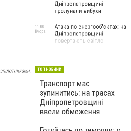
Дніпропетровщині
пролунали вибухи
Атака по енергооб'єктах: на
11:00
Вчора
Дніпропетровщині
повертають світло
ТОП НОВИНИ
зпілотниками,
Транспорт має
зупинитись: на трасах
Дніпропетровщині
ввели обмеження
Готуйтесь до темряви: у