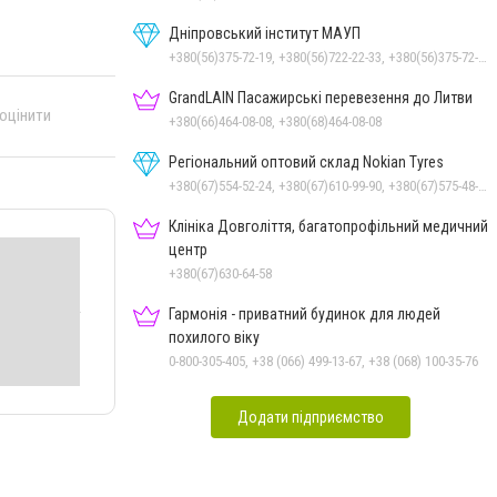
Дніпровський інститут МАУП
+380(56)375-72-19, +380(56)722-22-33, +380(56)375-72-13, +380(56)375-72-12
GrandLAIN Пасажирські перевезення до Литви
 оцінити
+380(66)464-08-08, +380(68)464-08-08
Регіональний оптовий склад Nokian Tyres
+380(67)554-52-24, +380(67)610-99-90, +380(67)575-48-22
Клініка Довголіття, багатопрофільний медичний
центр
+380(67)630-64-58
Гармонія - приватний будинок для людей
похилого віку
0-800-305-405, +38 (066) 499-13-67, +38 (068) 100-35-76
Додати підприємство