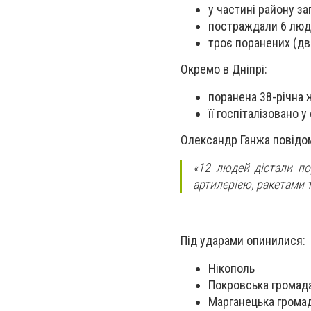
у частині району з
постраждали 6 людей
троє поранених (дв
Окремо в Дніпрі:
поранена 38-річна 
її госпіталізовано 
Олександр Ганжа повідо
«12 людей дістали по
артилерією, ракетами 
Під ударами опинилися:
Нікополь
Покровська громад
Марганецька грома