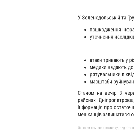
У Зеленодольській та Гр
пошкодження інфра
уточнення наслідкі
атаки тривають у р
медики надають до
рятувальники лікві
масштаби руйнуван
Станом на вечір 3 чер
районах Дніпропетровщ
Інформація про остаточн
мешканців залишатися о
Якщо ви помітили помилку, виділіть нео