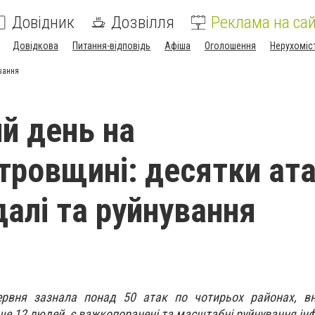
Довідник
Дозвілля
Реклама на сай
Довідкова
Питання-відповідь
Афіша
Оголошення
Нерухоміс
вання
й день на
тровщині: десятки ата
алі та руйнування
рвня зазнала понад 50 атак по чотирьох районах, вн
 12 людей, є важкопоранені та масштабні руйнування інф