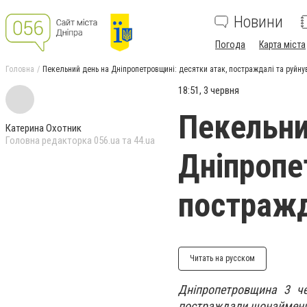
Новини
Погода
Карта міста
Головна
Пекельний день на Дніпропетровщині: десятки атак, постраждалі та руйну
18:51, 3 червня
Пекельни
Катерина Охотник
Головна редакторка 056.ua та 44.ua
Дніпропе
постражд
Читать на русском
Дніпропетровщина 3 че
постраждали щонайменше