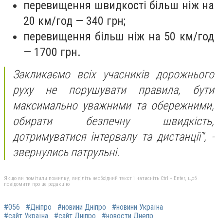
перевищення швидкості більш ніж на
20 км/год — 340 грн;
перевищення більш ніж на 50 км/год
— 1700 грн.
Закликаємо всіх учасників дорожнього
руху не порушувати правила, бути
максимально уважними та обережними,
обирати безпечну швидкість,
дотримуватися інтервалу та дистанції",
-
звернулись патрульні.
Якщо ви помітили помилку, виділіть необхідний текст і натисніть Ctrl + Enter, щоб
повідомити про це редакцію
#056
#Дніпро
#новини Дніпро
#новини Україна
#сайт Україна
#сайт Дніпро
#новости Днепр