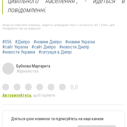
цивільного населення", -
йдеться в
повідомленні.
Якщо ви помітили помилку, виділіть необхідний текст і натисніть Ctrl + Enter, щоб
повідомити про це редакцію
#056
#Дніпро
#новини Дніпро
#новини Україна
#сайт Україна
#сайт Дніпро
#новости Днепр
#новости Украина
#ситуація в Дніпрі
Бубнова Маргарита
Журналістка
0,0
Авторизуйтесь
, щоб оцінити
Діліться цією новиною та підписуйтесь на наші канали