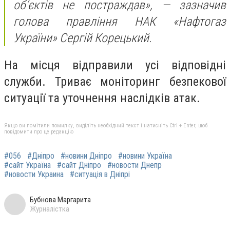
об’єктів не постраждав», —
зазначив
голова правління НАК «Нафтогаз
України» Сергій Корецький.
На місця відправили усі відповідні
служби. Триває моніторинг безпекової
ситуації та уточнення наслідків атак.
Якщо ви помітили помилку, виділіть необхідний текст і натисніть Ctrl + Enter, щоб
повідомити про це редакцію
#056
#Дніпро
#новини Дніпро
#новини Україна
#сайт Україна
#сайт Дніпро
#новости Днепр
#новости Украина
#ситуація в Дніпрі
Бубнова Маргарита
Журналістка