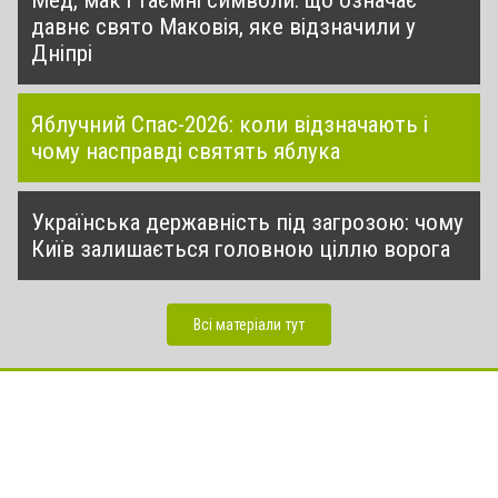
давнє свято Маковія, яке відзначили у
Дніпрі
Яблучний Спас-2026: коли відзначають і
чому насправді святять яблука
Українська державність під загрозою: чому
Київ залишається головною ціллю ворога
Всі матеріали тут