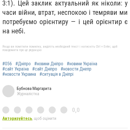
3:1). Цей заклик актуальний як ніколи: у
часи війни, втрат, неспокою і темряви ми
потребуємо орієнтиру — і цей орієнтир є
на небі.
Якщо ви помітили помилку, виділіть необхідний текст і натисніть Ctrl + Enter, щоб
повідомити про це редакцію
#056
#Дніпро
#новини Дніпро
#новини Україна
#сайт Україна
#сайт Дніпро
#новости Днепр
#новости Украина
#ситуація в Дніпрі
Бубнова Маргарита
Журналістка
0,0
Авторизуйтесь
, щоб оцінити