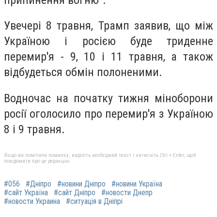
Увечері 8 травня, Трамп заявив, що між
Україною і росією буде триденне
перемир'я - 9, 10 і 11 травня, а також
відбудеться обмін полоненими.
Водночас на початку тижня міноборони
росії оголосило про перемир'я з Україною
8 і 9 травня.
Якщо ви помітили помилку, виділіть необхідний текст і натисніть Ctrl + Enter, щоб
повідомити про це редакцію
#056
#Дніпро
#новини Дніпро
#новини Україна
#сайт Україна
#сайт Дніпро
#новости Днепр
#новости Украина
#ситуація в Дніпрі