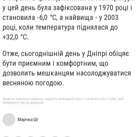
у цей день була зафіксована у 1970 році і
становила -6,0 °С, а найвища - у 2003
році, коли температура піднялася до
+32,0 °С.
Отже, сьогоднішній день у Дніпрі обіцяє
бути приємним і комфортним, що
дозволить мешканцям насолоджуватися
весняною погодою.
Якщо ви помітили помилку, виділіть необхідний текст і натисніть Ctrl + Enter, щоб
повідомити про це редакцію
Марічка Ші