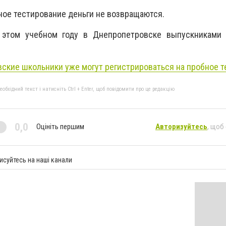
ное тестирование деньги не возвращаются.
 этом учебном году в Днепропетровске выпускниками 
ские школьники уже могут регистрироваться на пробное т
бхідний текст і натисніть Ctrl + Enter, щоб повідомити про це редакцію
0,0
Оцініть першим
Авторизуйтесь
, щоб
исуйтесь на наші канали