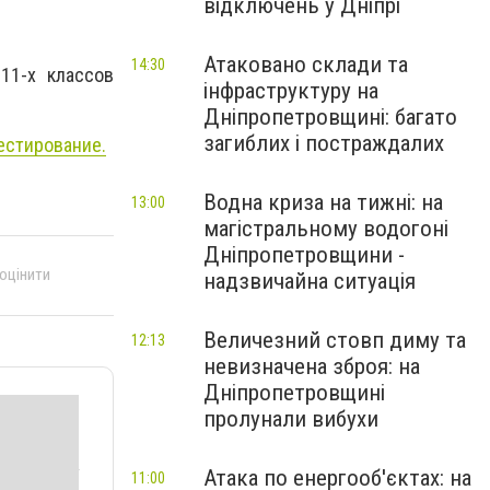
відключень у Дніпрі
Атаковано склади та
14:30
11-х классов
інфраструктуру на
Дніпропетровщині: багато
загиблих і постраждалих
естирование.
Водна криза на тижні: на
13:00
магістральному водогоні
Дніпропетровщини -
 оцінити
надзвичайна ситуація
Величезний стовп диму та
12:13
невизначена зброя: на
Дніпропетровщині
пролунали вибухи
Атака по енергооб'єктах: на
11:00