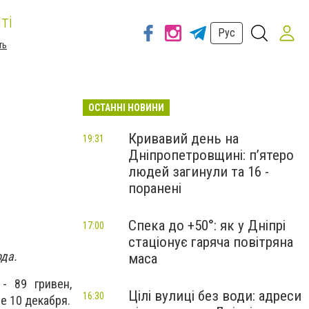
ті
Рус
ть
ОСТАННІ НОВИНИ
Кривавий день на
19:31
Дніпропетровщині: п’ятеро
людей загинули та 16 -
поранені
Спека до +50°: як у Дніпрі
17:00
стаціонує гаряча повітряна
ода.
маса
- 89 гривен,
Цілі вулиці без води: адреси
16:30
е 10 декабря.