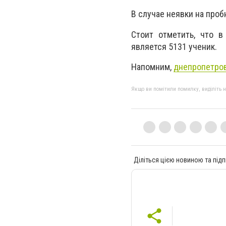
В случае неявки на проб
Стоит отметить, что в
является 5131 ученик.
Напомним,
днепропетров
Якщо ви помітили помилку, виділіть нео
Діліться цією новиною та підп