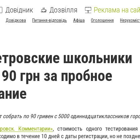
Довідник
Дозвілля
Реклама на сай
Довідкова
Питання-відповідь
Афіша
Оголошення
Нерухоміс
тровские школьники
 90 грн за пробное
ание
т собрать по 90 гривен с 5000 одиннадцатиклассников гор
ровск. Комментарии»
, стоимость одного тестирования 
одимо в течение 10 дней с даты регистрации, но не поздне