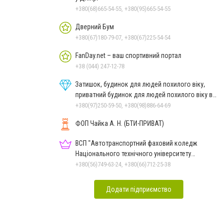
+380(68)665-54-55, +380(95)665-54-55
Дверний Бум
+380(67)180-79-07, +380(67)225-54-54
FanDay.net – ваш спортивний портал
+38 (044) 247-12-78
Затишок, будинок для людей похилого віку,
приватний будинок для людей похилого віку в
Дніпрі
+380(97)250-59-50, +380(98)886-64-69
ФОП Чайка А. Н. (БТИ-ПРИВАТ)
ВСП "Автотранспортний фаховий коледж
Національного технічного університету
"Дніпровська політехніка"
+380(56)749-63-24, +380(66)712-25-38
Додати підприємство