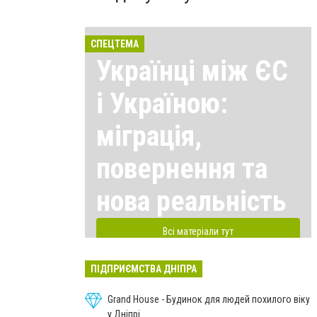
СПЕЦТЕМА
Українці між ЄС
і Україною:
міграція,
повернення та
нова реальність
Всі матеріали тут
ПІДПРИЄМСТВА ДНІПРА
Grand House - Будинок для людей похилого віку
у Дніпрі