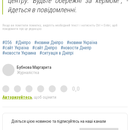
центру.
Будьте обережні за кермом!", -
йдеться в повідомленні.
Якщо ви помітили помилку, виділіть необхідний текст і натисніть Ctrl + Enter, щоб
повідомити про це редакцію
#056
#Дніпро
#новини Дніпро
#новини Україна
#сайт Україна
#сайт Дніпро
#новости Днепр
#новости Украина
#ситуація в Дніпрі
Бубнова Маргарита
Журналістка
0,0
Авторизуйтесь
, щоб оцінити
Діліться цією новиною та підписуйтесь на наші канали