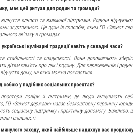
мку, має цей ритуал для родин та громади?
відчуття єдності та взаємної підтримки. Родини відчувают
більш згуртованою. Це один із способів, яким ГО «Захист д
ального зв’язку в громадах.
українські кулінарні традиції навіть у складні часи?
ття стабільності та спадковості. Вони допомагають зберіг
ати дітям пам’ять про дім і родину. Для переселенців і родин
 відчуття дому, на який можна покластися.
ед собою у подібних соціальних проектах?
простори довіри й підтримки, де люди відчувають себ
го, ГО «Захист держави» надає безкоштовну первинну юриди
ують соціальну підтримку і практичну допомогу. Важливо, щ
пла і спільності.
т минулого заходу, який найбільше надихнув вас продовж