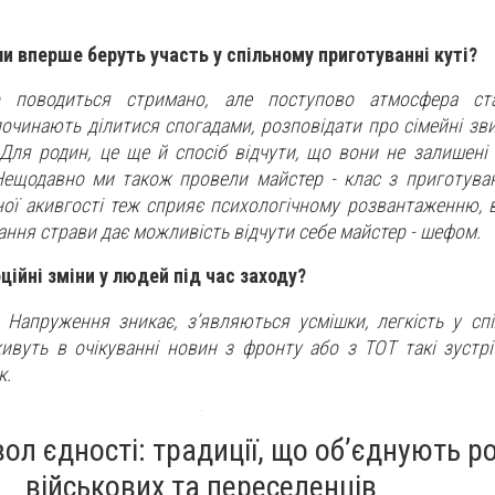
и вперше беруть участь у спільному приготуванні куті?
о поводиться стримано, але поступово атмосфера с
чинають ділитися спогадами, розповідати про сімейні звич
 Для родин, це ще й спосіб відчути, що вони не залишені 
ещодавно ми також провели майстер - клас з приготуван
ної акивгості теж сприяє психологічному розвантаженню, в
вання страви дає можливість відчути себе майстер - шефом.
ційні зміни у людей під час заходу?
. Напруження зникає, з’являються усмішки, легкість у спі
живуть в очікуванні новин з фронту або з ТОТ такі зустрі
к.
вол єдності: традиції, що об’єднують р
військових та переселенців