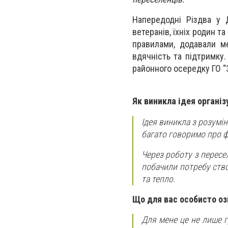
Напередодні Різдва у Д
ветеранів, їхніх родин т
правилами, додавали ме
вдячність та підтримку.
районного осередку ГО “
Як виникла ідея організ
Ідея виникла з розумі
багато говоримо про фр
Через роботу з пересе
побачили потребу ство
та тепло.
Що для вас особисто оз
Для мене це не лише г