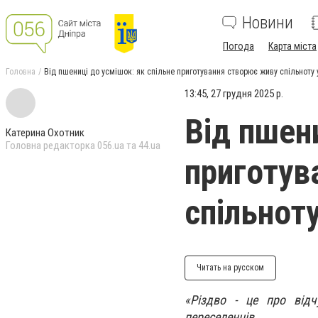
Новини
Погода
Карта міста
Головна
Від пшениці до усмішок: як спільне приготування створює живу спільноту 
13:45, 27 грудня 2025 р.
Від пшен
Катерина Охотник
Головна редакторка 056.ua та 44.ua
приготув
спільноту
Читать на русском
«Різдво - це про відч
переселенців.