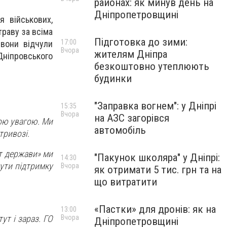
районах: як минув день на
Дніпропетровщині
я військових,
траву за всіма
Підготовка до зими:
17:00
 вони відчули
Вчора
жителям Дніпра
Дніпровського
безкоштовно утеплюють
будинки
"Заправка вогнем": у Дніпрі
15:35
Вчора
на АЗС загорівся
ною увагою. Ми
автомобіль
тривозі.
ст держави» ми
"Пакунок школяра" у Дніпрі:
14:30
чути підтримку
Вчора
як отримати 5 тис. грн та на
що витратити
«Пастки» для дронів: як на
13:00
Вчора
ут і зараз. ГО
Дніпропетровщині