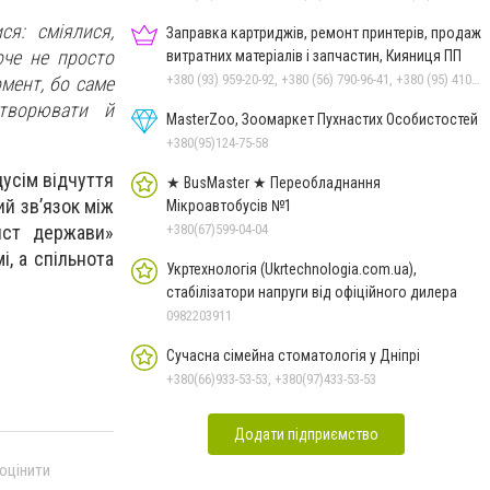
ся: сміялися,
Заправка картриджів, ремонт принтерів, продаж
оче не просто
витратних матеріалів і запчастин, Кияниця ПП
+380 (93) 959-20-92, +380 (56) 790-96-41, +380 (95) 410-39-23, +380 (67) 958-57-92
омент, бо саме
створювати й
MasterZoo, Зоомаркет Пухнастих Особистостей
+380(95)124-75-58
дусім відчуття
★ BusMaster ★ Переобладнання
ий зв’язок між
Мікроавтобусів №1
+380(67)599-04-04
ист держави»
, а спільнота
Укртехнологія (Ukrtechnologia.com.ua),
стабілізатори напруги від офіційного дилера
0982203911
Сучасна сімейна стоматологія у Дніпрі
+380(66)933-53-53, +380(97)433-53-53
Додати підприємство
 оцінити