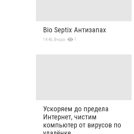
Bio Septix Антизапах
1
14:46, Вчора
Ускоряем до предела
Интернет, чистим
компьютер от вирусов по
удалёнке