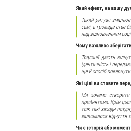
Який ефект, на вашу ду
Такий ритуал зміцнює 
самі, а громада стає 
над відновленням соці
Чому важливо зберігати 
Традиції дають відчу
ідентичність і передав
ще й спосіб повернути
Які цілі ви ставите пер
Ми хочемо створити 
прийнятими. Крім цьо
тож такі заходи поєдн
залишалося відчуття те
Чи є історія або момен