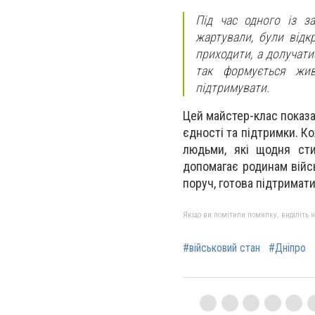
Під час одного із з
жартували, були відк
приходити, а долучати
так формується жив
підтримувати.
Цей майстер-клас показав
єдності та підтримки. К
людьми, які щодня сти
допомагає родинам війсь
поруч, готова підтримати
Якщо ви помітили помилку, виділіть нео
#військовий стан
#Дніпро