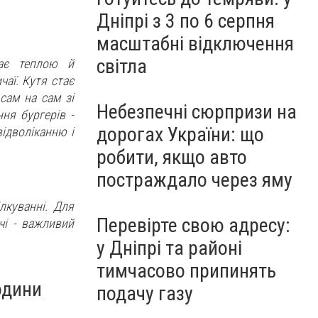
Дніпрі з 3 по 6 серпня
масштабні відключення
світла
тає теплою й
аї. Кутя стає
сам на сам зі
Небезпечні сюрпризи на
ня бургерів -
дорогах України: що
ідволіканню і
робити, якщо авто
постраждало через яму
лкуванні. Для
Перевірте свою адресу:
чі - важливий
у Дніпрі та районі
тимчасово припинять
одини
подачу газу