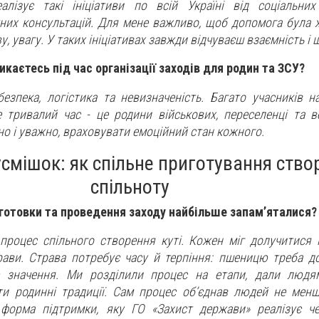
алізує такі ініціативи по всій Україні від соціальни
их консультацій. Для мене важливо, щоб допомога була 
у, увагу. У таких ініціативах завжди відчуваєш взаємність і 
каєтесь під час організації заходів для родин та ЗСУ?
езпека, логістика та невизначеність. Багато учасників на
 тривалий час - це родини військових, переселенці та в
но і уважно, враховувати емоційний стан кожного.
усмішок: як спільне приготування ств
спільноту
дготовки та проведення заходу найбільше запам’яталися?
процес спільного створення куті. Кожен міг долучитися і
рави. Страва потребує часу й терпіння: пшеницю треба до
є значення. Ми розділили процес на етапи, дали людя
ати родинні традиції. Сам процес об’єднав людей не менш
форма підтримки, яку ГО «Захист держави» реалізує че