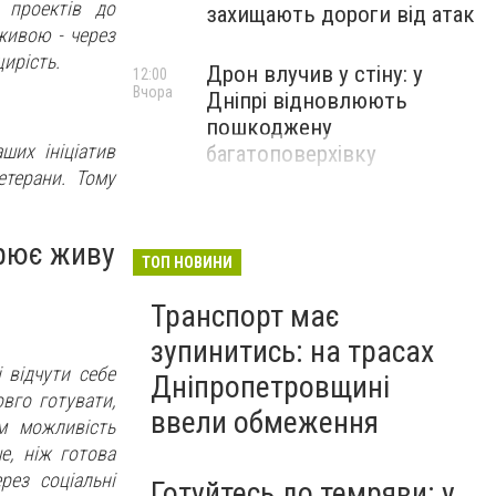
х проектів до
захищають дороги від атак
живою - через
щирість.
Дрон влучив у стіну: у
12:00
Вчора
Дніпрі відновлюють
пошкоджену
ших ініціатив
багатоповерхівку
етерани. Тому
орює живу
ТОП НОВИНИ
Транспорт має
зупинитись: на трасах
 відчути себе
Дніпропетровщині
вго готувати,
ввели обмеження
м можливість
е, ніж готова
рез соціальні
Готуйтесь до темряви: у