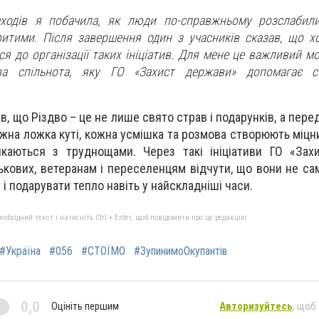
аходів я побачила, як люди по-справжньому розслабили
ритими. Після завершення один з учасників сказав, що х
ся до організації таких ініціатив. Для мене це важливий м
а спільнота, яку ГО «Захист держави» допомагає 
, що Різдво – це не лише свято страв і подарунків, а пере
ожна ложка куті, кожна усмішка та розмова створюють міцн
каються з труднощами. Через такі ініціативи ГО «Зах
кових, ветеранам і переселенцям відчути, що вони не самі
 і подарувати тепло навіть у найскладніші часи.
бхідний текст і натисніть Ctrl + Enter, щоб повідомити про це редакцію
#Україна
#056
#СТОЇМО
#ЗупинимоОкупантів
0,0
Оцініть першим
Авторизуйтесь
, щоб