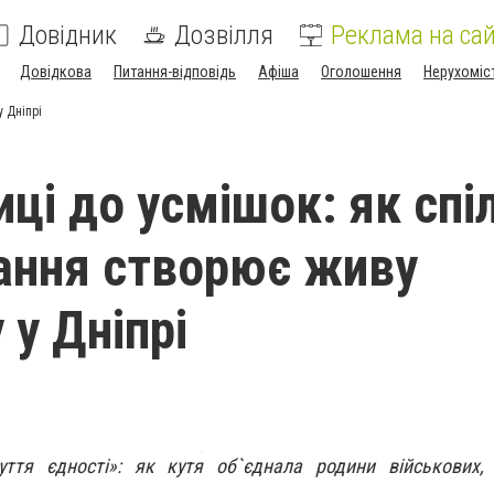
Довідник
Дозвілля
Реклама на сай
Довідкова
Питання-відповідь
Афіша
Оголошення
Нерухоміс
у Дніпрі
иці до усмішок: як спі
ання створює живу
 у Дніпрі
уття єдності»: як кутя об`єднала родини військових, 