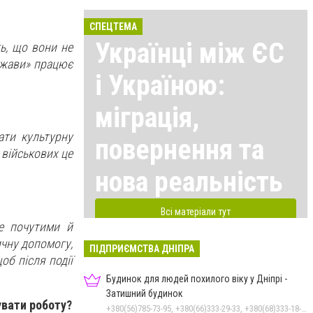
СПЕЦТЕМА
Українці між ЄС
ь, що вони не
ержави» працює
і Україною:
міграція,
ати культурну
повернення та
 військових це
нова реальність
Всі матеріали тут
е почутими й
чну допомогу,
ПІДПРИЄМСТВА ДНІПРА
об після події
Будинок для людей похилого віку у Дніпрі -
Затишний будинок
увати роботу?
+380(56)785-73-95, +380(66)333-29-33, +380(68)333-18-33