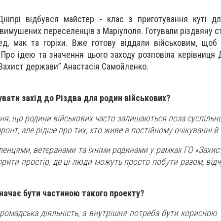
ніпрі відбувся майстер - клас з приготування куті дл
а вимушених переселенців з Маріуполя. Готували різдвяну с
д, мак та горіхи. Вже готову віддали військовим, щоб
 Про ідею та значення цього заходу розповіла керівниця 
Захист держави” Анастасія Самойленко.
увати захід до Різдва для родин військових?
ння, що родини військових часто залишаються поза суспіль
онт, але рідше про тих, хто живе в постійному очікуванні й 
ленцями, ветеранами та їхніми родинами у рамках ГО «Захи
рити простір, де ці люди можуть просто побути разом, від
начає бути частиною такого проекту?
ромадська діяльність, а внутрішня потреба бути корисною т