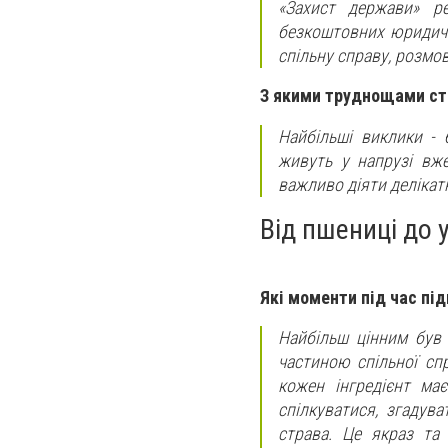
«Захист держави» ре
безкоштовних юридичн
спільну справу, розмов
З якими труднощами сти
Найбільші виклики - б
живуть у напрузі вже
важливо діяти делікат
Від пшениці до 
Які моменти під час пі
Найбільш цінним був 
частиною спільної сп
кожен інгредієнт ма
спілкуватися, згадув
страва. Це якраз та 