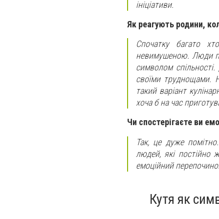
ініціативи.
Як реагують родини, кол
Спочатку багато хт
невимушеною. Люди по
символом спільності.
своїми труднощами. Н
такий варіант кулінар
хоча б на час приготу
Чи спостерігаєте ви емо
Так, це дуже помітно
людей, які постійно 
емоційний перепочино
Кутя як сим