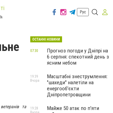
ті
Рус
ть
ОСТАННІ НОВИНИ
льне
Прогноз погоди у Дніпрі на
07:30
6 серпня: спекотний день з
ясним небом
Масштабні знеструмлення:
19:39
Вчора
"шахеди" налетіли на
енергооб'єкти
Дніпропетровщини
ветеранів та
Майже 50 атак по п'яти
19:28
Вчора