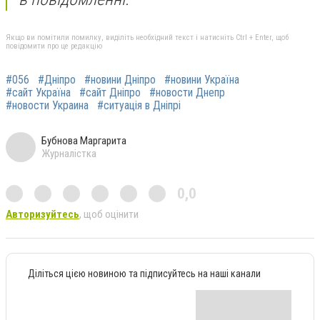
Якщо ви помітили помилку, виділіть необхідний текст і натисніть Ctrl + Enter, щоб
повідомити про це редакцію
#056
#Дніпро
#новини Дніпро
#новини Україна
#сайт Україна
#сайт Дніпро
#новости Днепр
#новости Украина
#ситуація в Дніпрі
Бубнова Маргарита
Журналістка
0,0
Авторизуйтесь
, щоб оцінити
Діліться цією новиною та підписуйтесь на наші канали