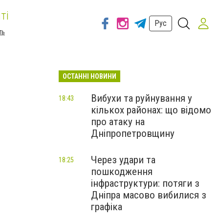
ті
Рус
ть
ОСТАННІ НОВИНИ
Вибухи та руйнування у
18:43
кількох районах: що відомо
про атаку на
Дніпропетровщину
Через удари та
18:25
пошкодження
інфраструктури: потяги з
Дніпра масово вибилися з
графіка