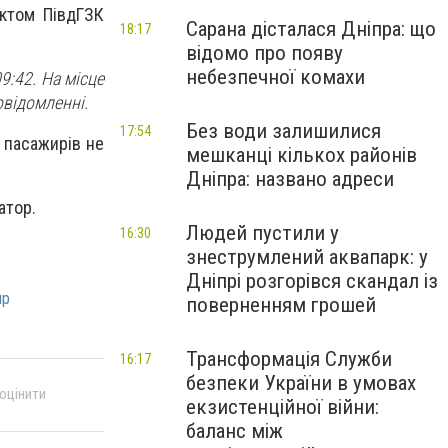
ектом ПівдГЗК
Сарана дісталася Дніпра: що
18:17
відомо про появу
небезпечної комахи
9:42. На місце
овідомленні.
Без води залишилися
17:54
з пасажирів не
мешканці кількох районів
Дніпра: названо адреси
затор.
Людей пустили у
16:30
знеструмлений аквапарк: у
Дніпрі розгорівся скандал із
пр
поверненням грошей
Трансформація Служби
16:17
безпеки України в умовах
 оцінити
екзистенційної війни:
баланс між