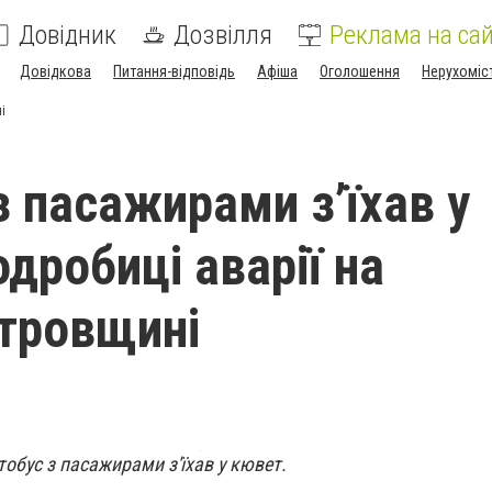
Довідник
Дозвілля
Реклама на сай
Довідкова
Питання-відповідь
Афіша
Оголошення
Нерухоміс
і
з пасажирами з’їхав у
дробиці аварії на
тровщині
обус з пасажирами з'їхав у кювет.