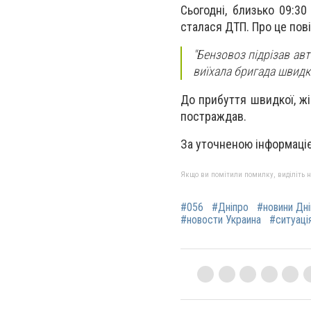
Сьогодні, близько 09:3
сталася ДТП. Про це пов
"Бензовоз підрізав авт
виїхала бригада швидк
До прибуття швидкої, жін
постраждав.
За уточненою інформаціє
Якщо ви помітили помилку, виділіть нео
#056
#Дніпро
#новини Дн
#новости Украина
#ситуація