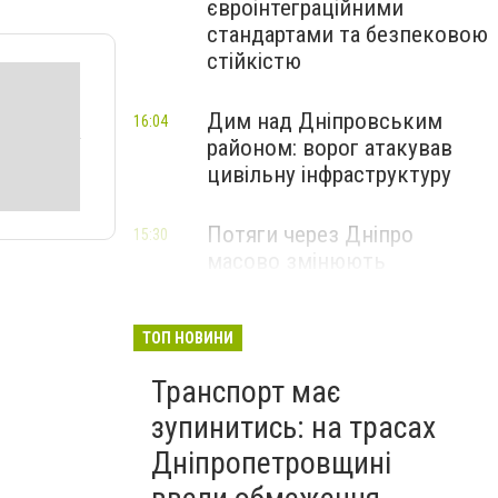
євроінтеграційними
стандартами та безпековою
стійкістю
Дим над Дніпровським
16:04
районом: ворог атакував
цивільну інфраструктуру
Потяги через Дніпро
15:30
масово змінюють
маршрути: що сталося
ТОП НОВИНИ
Транспорт має
зупинитись: на трасах
Дніпропетровщині