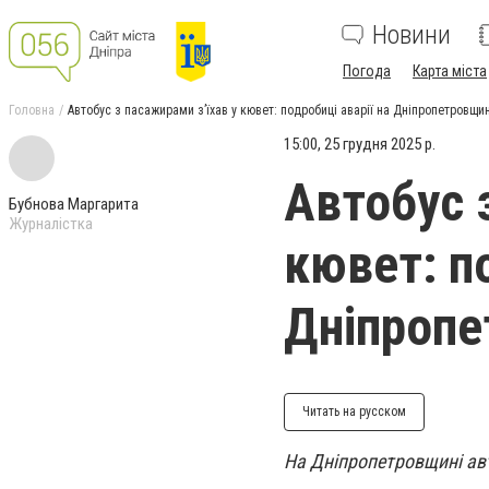
Новини
Погода
Карта міста
Головна
Автобус з пасажирами з’їхав у кювет: подробиці аварії на Дніпропетровщин
15:00, 25 грудня 2025 р.
Автобус 
Бубнова Маргарита
Журналістка
кювет: по
Дніпропе
Читать на русском
На Дніпропетровщині авт