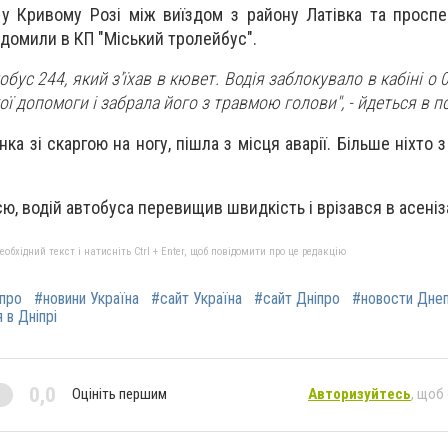
0 у Кривому Розі між виїздом з району Латівка та просп
ідомили в КП "Міський тролейбус".
обус 244, який з'їхав в кювет. Водія заблокувало в кабіні о 0
ої допомоги і забрала його з травмою голови",
- йдеться в п
ка зі скаргою на ногу, пішла з місця аварії. Більше ніхто 
ю, водій автобуса перевищив швидкість і врізався в асені
бхідний текст і натисніть Ctrl + Enter, щоб повідомити про це редакцію
іпро
#новини Україна
#сайт Україна
#сайт Дніпро
#новости Дне
 в Дніпрі
0,0
Оцініть першим
Авторизуйтесь
, щоб