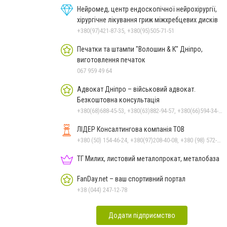
Нейромед, центр ендоскопічної нейрохірургії,
хірургічне лікування гриж міжхребцевих дисків
+380(97)421-87-35, +380(95)505-71-51
Печатки та штампи "Волошин & К" Дніпро,
виготовлення печаток
067 959 49 64
Адвокат Дніпро – військовий адвокат.
Безкоштовна консультація
+380(68)688-45-53, +380(63)882-94-57, +380(66)594-34-88
ЛІДЕР Консалтингова компанія ТОВ
+380 (50) 154-46-24, +380(97)208-40-08, +380 (98) 572-24-00, +380 (56) 373-40-02
ТГ Милих, листовий металопрокат, металобаза
FanDay.net – ваш спортивний портал
+38 (044) 247-12-78
Додати підприємство