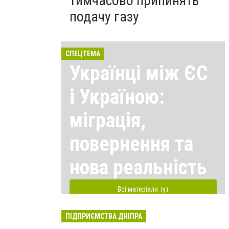
тимчасово припинять
подачу газу
СПЕЦТЕМА
Українці між ЄС
і Україною:
міграція,
повернення та
нова реальність
Всі матеріали тут
ПІДПРИЄМСТВА ДНІПРА