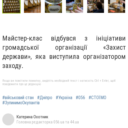
Майстер-клас відбувся з ініціативи
громадської організації «Захист
держави», яка виступила організатором
заходу.
Якщо ви помітили помилку, виділіть необхідний текст і натисніть Ctrl + Enter, щоб
повідомити про це редакцію
#військовий стан
#Дніпро
#Україна
#056
#СТОЇМО
#ЗупинимоОкупантів
Катерина Охотник
Головна редакторка 056.ua та 44.ua