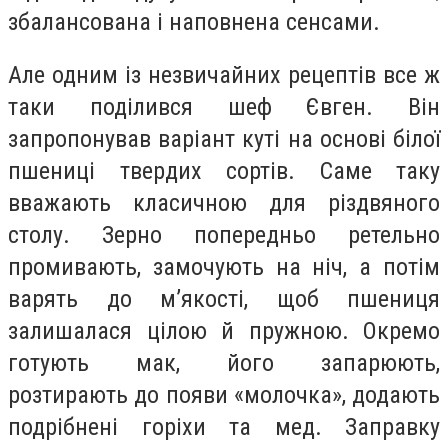
збалансована і наповнена сенсами.
Але одним із незвичайних рецептів все ж
таки поділився шеф Євген. Він
запропонував варіант куті на основі білої
пшениці твердих сортів. Саме таку
вважають класичною для різдвяного
столу. Зерно попередньо ретельно
промивають, замочують на ніч, а потім
варять до м’якості, щоб пшениця
залишалася цілою й пружною. Окремо
готують мак, його запарюють,
розтирають до появи «молочка», додають
подрібнені горіхи та мед. Заправку