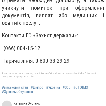
отримати необхідну допомогу, а також
уникнути помилок при оформленні
документів, виплат або медичних і
освітніх послуг.
Контакти ГО «Захист держави»:
(066) 004-15-12
Гаряча лінія: 0 800 33 29 29
Якщо ви помітили помилку, виділіть необхідний текст і натисніть Ctrl + Enter, щоб
повідомити про це редакцію
#військовий стан
#Дніпро
#Україна
#056
#СТОЇМО
#ЗупинимоОкупантів
Катерина Охотник