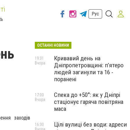
ті
Рус
ть
ОСТАННІ НОВИНИ
ень
Кривавий день на
19:31
Вчора
Дніпропетровщині: п’ятеро
людей загинули та 16 -
поранені
Спека до +50°: як у Дніпрі
17:00
Вчора
стаціонує гаряча повітряна
маса
ження заходів
Цілі вулиці без води: адреси
16:30
Вчора