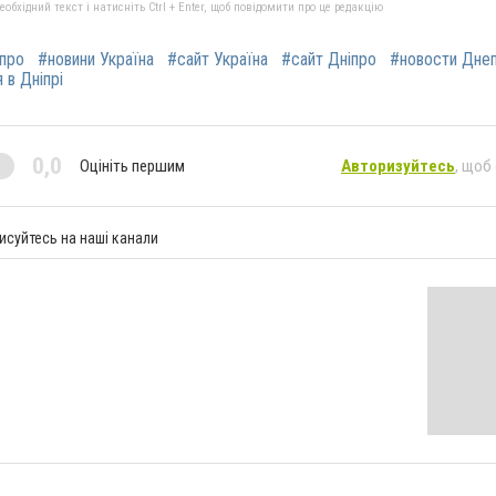
бхідний текст і натисніть Ctrl + Enter, щоб повідомити про це редакцію
іпро
#новини Україна
#сайт Україна
#сайт Дніпро
#новости Дне
 в Дніпрі
0,0
Оцініть першим
Авторизуйтесь
, щоб
исуйтесь на наші канали