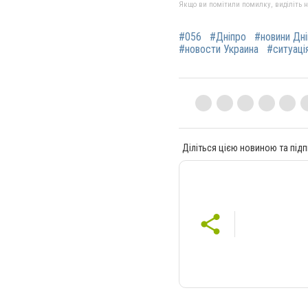
Якщо ви помітили помилку, виділіть нео
#056
#Дніпро
#новини Дн
#новости Украина
#ситуація
Діліться цією новиною та підп