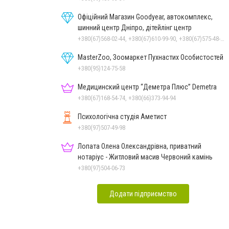
Офіційний Магазин Goodyear, автокомплекс,
шинний центр Дніпро, дітейлінг центр
+380(67)568-02-44, +380(67)610-99-90, +380(67)575-48-22
MasterZoo, Зоомаркет Пухнастих Особистостей
+380(95)124-75-58
Медицинский центр “Деметра Плюс” Demetra
+380(67)168-54-74, +380(66)373-94-94
Психологічна студія Аметист
+380(97)507-49-98
Лопата Олена Олександрівна, приватний
нотаріус - Житловий масив Червоний камінь
+380(97)504-06-73
Додати підприємство