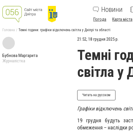
Новини
Погода
Карта міста
Головна
Темні години: графіки відключень світла у Дніпрі та області
21:52, 18 грудня 2025 р.
Темні го
Бубнова Маргарита
Журналістка
світла у 
Читать на русском
Графіки відключень світл
19 грудня будуть заст
обмеження – наслідки ро