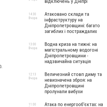
відключень у Дніпрі
Атаковано склади та
14:30
Вчора
інфраструктуру на
Дніпропетровщині: багато
загиблих і постраждалих
Водна криза на тижні: на
13:00
Вчора
магістральному водогоні
Дніпропетровщини -
надзвичайна ситуація
0.
Величезний стовп диму та
12:13
Вчора
невизначена зброя: на
Дніпропетровщині
пролунали вибухи
Атака по енергооб'єктах: на
11:00