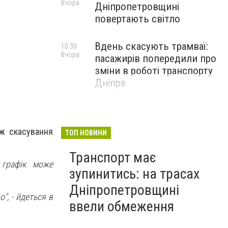
Вчора
Дніпропетровщині
повертають світло
Вдень скасують трамваї:
10:30
Вчора
пасажирів попередили про
зміни в роботі транспорту
Дніпра
еж скасування
ТОП НОВИНИ
Транспорт має
 графік може
зупинитись: на трасах
Дніпропетровщині
о",
- йдеться в
ввели обмеження