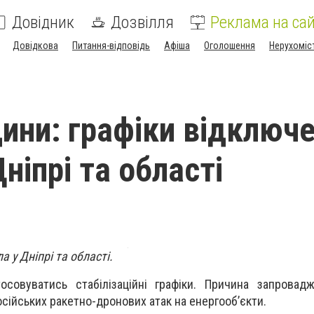
Довідник
Дозвілля
Реклама на сай
Довідкова
Питання-відповідь
Афіша
Оголошення
Нерухоміс
дини: графіки відключ
Дніпрі та області
а у Дніпрі та області.
осовуватись стабілізаційні графіки. Причина запровад
сійських ракетно-дронових атак на енергооб’єкти.