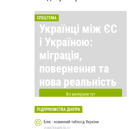
СПЕЦТЕМА
Українці між ЄС
і Україною:
міграція,
повернення та
нова реальність
Всі матеріали тут
ПІДПРИЄМСТВА ДНІПРА
Блік - новинний таблоїд України
+380(99)489-93-31