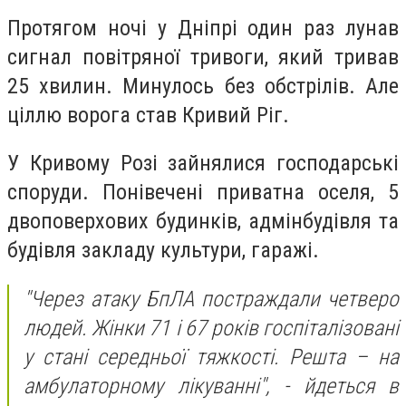
Протягом ночі у Дніпрі один раз лунав
сигнал повітряної тривоги, який тривав
25 хвилин. Минулось без обстрілів. Але
ціллю ворога став Кривий Ріг.
У Кривому Розі зайнялися господарські
споруди. Понівечені приватна оселя, 5
двоповерхових будинків, адмінбудівля та
будівля закладу культури, гаражі.
"Через атаку БпЛА постраждали четверо
людей. Жінки 71 і 67 років госпіталізовані
у стані середньої тяжкості. Решта – на
амбулаторному лікуванні",
- йдеться в