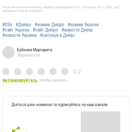
Якщо ви помітили помилку, виділіть необхідний текст і натисніть Ctrl + Enter, щоб
повідомити про це редакцію
#056
#Дніпро
#новини Дніпро
#новини Україна
#сайт Україна
#сайт Дніпро
#новости Днепр
#новости Украина
#ситуація в Дніпрі
Бубнова Маргарита
Журналістка
0,0
Авторизируйтесь
, чтобы оценить
Діліться цією новиною та підписуйтесь на наші канали