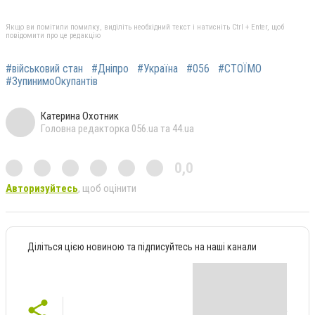
Якщо ви помітили помилку, виділіть необхідний текст і натисніть Ctrl + Enter, щоб
повідомити про це редакцію
#військовий стан
#Дніпро
#Україна
#056
#СТОЇМО
#ЗупинимоОкупантів
Катерина Охотник
Головна редакторка 056.ua та 44.ua
0,0
Авторизуйтесь
, щоб оцінити
Діліться цією новиною та підписуйтесь на наші канали