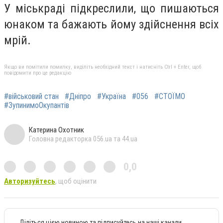
У міськраді підкреслили, що пишаються
юнаком та бажають йому здійснення всіх
мрій.
Якщо ви помітили помилку, виділіть необхідний текст і натисніть Ctrl + Enter, щоб
повідомити про це редакцію
#військовий стан
#Дніпро
#Україна
#056
#СТОЇМО
#ЗупинимоОкупантів
Катерина Охотник
Головна редакторка 056.ua та 44.ua
0,0
Авторизуйтесь
, щоб оцінити
Діліться цією новиною та підписуйтесь на наші канали