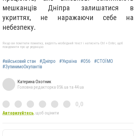
мешканців Дніпра залишатися в
укриттях, не наражаючи себе на
небезпеку.
Якщо ви помітили помилку, виділіть необхідний текст і натисніть Ctrl + Enter, щоб
повідомити про це редакцію
#військовий стан
#Дніпро
#Україна
#056
#СТОЇМО
#ЗупинимоОкупантів
Катерина Охотник
Головна редакторка 056.ua та 44.ua
0,0
Авторизуйтесь
, щоб оцінити