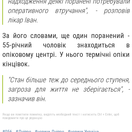
надходження деякі поранені потребували
оперативного втручання",
- розповів
лікар Іван.
За його словами, ще один поранений -
55-річний чоловік знаходиться в
опіковому центрі. У нього термічні опіки
кінцівок.
"Стан більше теж до середнього ступеня,
загроза для життя не зберігається",
-
зазначив він.
Якщо ви помітили помилку, виділіть необхідний текст і натисніть Ctrl + Enter, щоб
повідомити про це редакцію
#056
#Дніпро
#новини Дніпро
#новини Україна