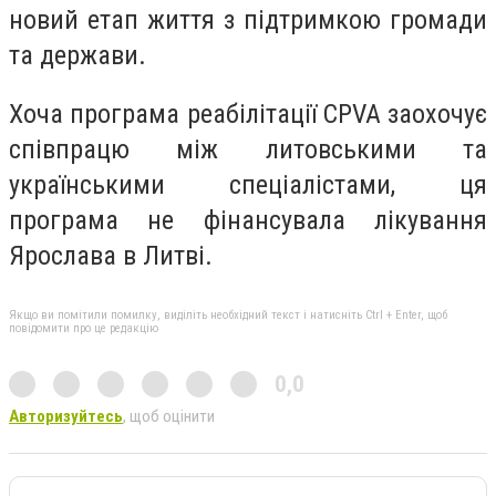
новий етап життя з підтримкою громади
та держави.
Хоча програма реабілітації CPVA заохочує
співпрацю між литовськими та
українськими спеціалістами, ця
програма не фінансувала лікування
Ярослава в Литві.
Якщо ви помітили помилку, виділіть необхідний текст і натисніть Ctrl + Enter, щоб
повідомити про це редакцію
0,0
Авторизуйтесь
, щоб оцінити