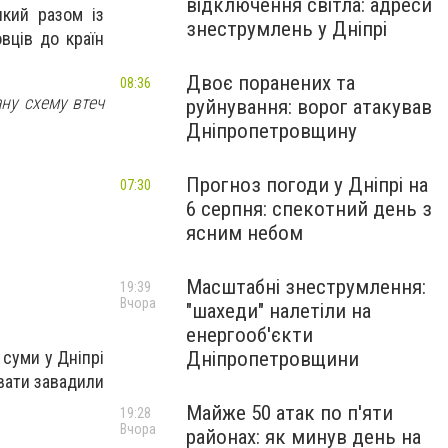
відключення світла: адреси
який разом із
знеструмлень у Дніпрі
вців до країн
Двоє поранених та
08:36
ну схему втеч
руйнування: ворог атакував
Дніпропетровщину
Прогноз погоди у Дніпрі на
07:30
6 серпня: спекотний день з
ясним небом
Масштабні знеструмлення:
19:39
Вчора
"шахеди" налетіли на
енергооб'єкти
 суми у Дніпрі
Дніпропетровщини
увати завадили
Майже 50 атак по п'яти
19:28
Вчора
районах: як минув день на