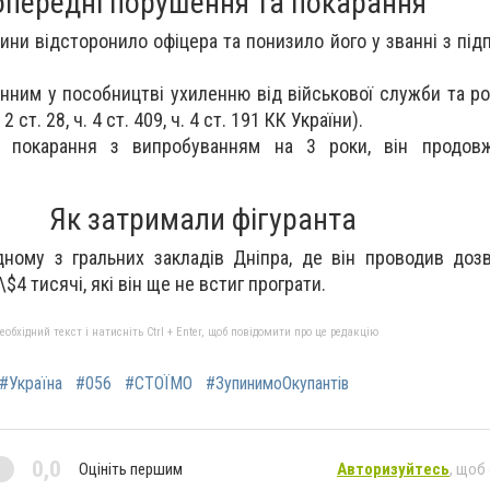
передні порушення та покарання
ни відсторонило офіцера та понизило його у званні з під
нним у пособництві ухиленню від військової служби та ро
 2 ст. 28, ч. 4 ст. 409, ч. 4 ст. 191 КК України).
 покарання з випробуванням на 3 роки, він продов
Як затримали фігуранта
ному з гральних закладів Дніпра, де він проводив дозв
4 тисячі, які він ще не встиг програти.
бхідний текст і натисніть Ctrl + Enter, щоб повідомити про це редакцію
#Україна
#056
#СТОЇМО
#ЗупинимоОкупантів
0,0
Оцініть першим
Авторизуйтесь
, щоб