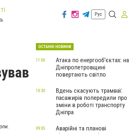
ті
Рус
ть
ОСТАННІ НОВИНИ
Атака по енергооб'єктах: на
11:00
Дніпропетровщині
вував
повертають світло
Вдень скасують трамваї:
10:30
пасажирів попередили про
зміни в роботі транспорту
Дніпра
ропи.
Аварійні та планові
09:05