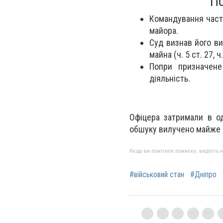
По
Командування части
майора.
Суд визнав його ви
майна (ч. 5 ст. 27, ч.
Попри призначене
діяльність.
Офіцера затримали в од
обшуку вилучено майже \$
Якщо ви помітили помилку, виділіть нео
#військовий стан
#Дніпро