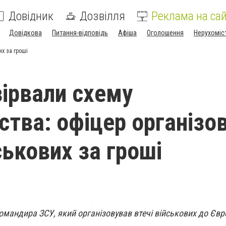
Довідник
Дозвілля
Реклама на сай
Довідкова
Питання-відповідь
Афіша
Оголошення
Нерухоміс
их за гроші
зірвали схему
ства: офіцер організо
ськових за гроші
омандира ЗСУ, який організовував втечі військових до Єв