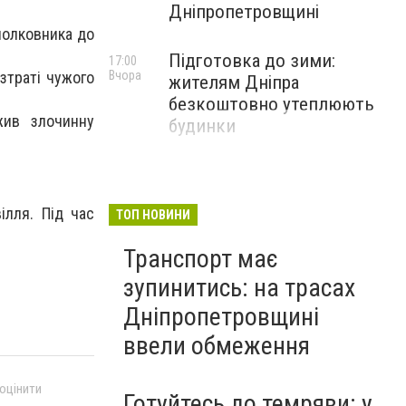
Дніпропетровщині
полковника до
Підготовка до зими:
17:00
зтраті чужого
Вчора
жителям Дніпра
безкоштовно утеплюють
жив злочинну
будинки
ілля. Під час
ТОП НОВИНИ
Транспорт має
зупинитись: на трасах
Дніпропетровщині
ввели обмеження
 оцінити
Готуйтесь до темряви: у