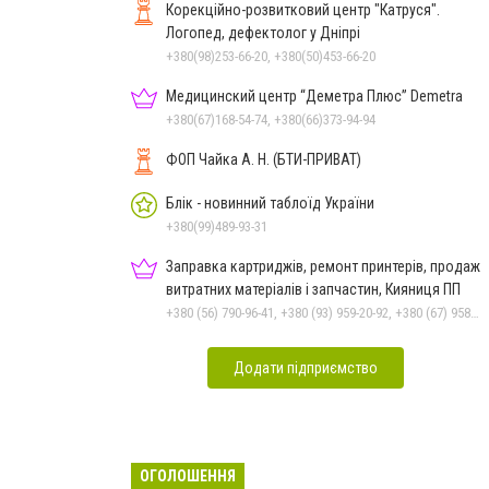
Корекційно-розвитковий центр "Катруся".
Логопед, дефектолог у Дніпрі
+380(98)253-66-20, +380(50)453-66-20
Медицинский центр “Деметра Плюс” Demetra
+380(67)168-54-74, +380(66)373-94-94
ФОП Чайка А. Н. (БТИ-ПРИВАТ)
Блік - новинний таблоїд України
+380(99)489-93-31
Заправка картриджів, ремонт принтерів, продаж
витратних матеріалів і запчастин, Кияниця ПП
+380 (56) 790-96-41, +380 (93) 959-20-92, +380 (67) 958-57-92, +380 (95) 410-39-23
Додати підприємство
ОГОЛОШЕННЯ