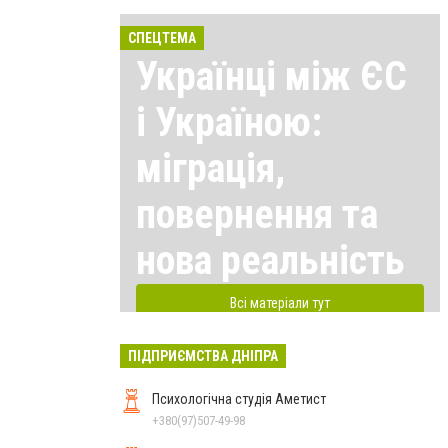
СПЕЦТЕМА
Українці між ЄС
і Україною:
міграція,
повернення та
нова реальність
Всі матеріали тут
ПІДПРИЄМСТВА ДНІПРА
Психологічна студія Аметист
+380(97)507-49-98