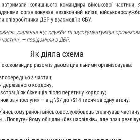
 затримали колишнього командира військової частини, 
дянами організовував незаконний виїзд військовослужбо
и співробітники ДБР у взаємодії з СБУ.
хвилю ухиляння від служби та задокументували організова
 частин»,
— повідомили в ДБР.
Як діяла схема
 екскомандир разом із двома цивільними організовував:
езпосередньо з частин;
н державного кордону;
єстрації як біженців після перетину кордону;
ок за «послуги» — від \$7 до \$14 тисяч за одну втечу.
ам’янському районі військовослужбовець сплачував частину
. «Послугу» йому обіцяли «без наслідків», але план реаліз