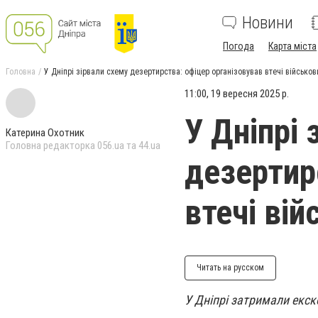
Новини
Погода
Карта міста
Головна
У Дніпрі зірвали схему дезертирства: офіцер організовував втечі військов
11:00, 19 вересня 2025 р.
У Дніпрі 
Катерина Охотник
Головна редакторка 056.ua та 44.ua
дезертир
втечі вій
Читать на русском
У Дніпрі затримали екск