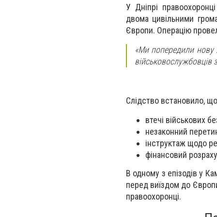
У Дніпрі правоохоронці
двома цивільними грома
Європи. Операцію провел
«Ми попередили нову 
військовослужбовців з
Слідство встановило, що
втечі військових б
незаконний перети
інструктаж щодо ре
фінансовий розрахун
В одному з епізодів у К
перед виїздом до Європи
правоохоронці.