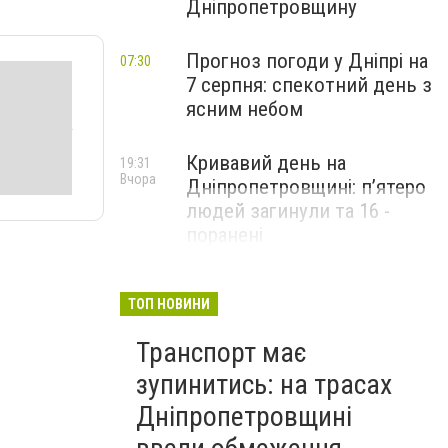
Дніпропетровщину
Прогноз погоди у Дніпрі на
07:30
7 серпня: спекотний день з
ясним небом
Кривавий день на
19:31
Вчора
Дніпропетровщині: п’ятеро
людей загинули та 16 -
поранені
ТОП НОВИНИ
Транспорт має
зупинитись: на трасах
Дніпропетровщині