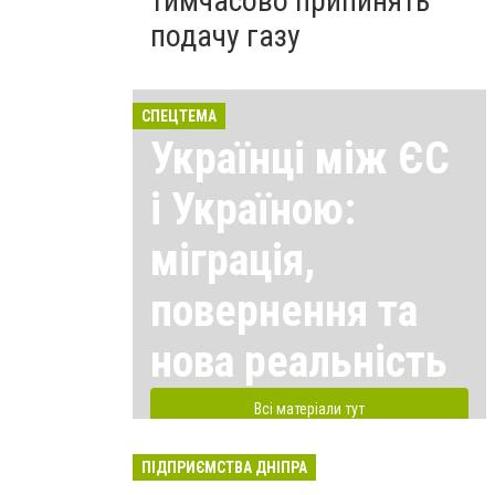
тимчасово припинять
подачу газу
СПЕЦТЕМА
Українці між ЄС
і Україною:
міграція,
повернення та
нова реальність
Всі матеріали тут
ПІДПРИЄМСТВА ДНІПРА