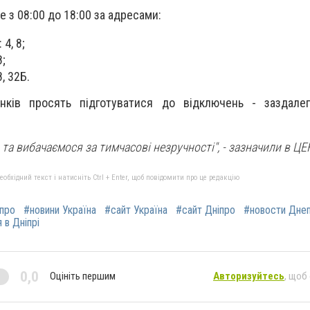
е з 08:00 до 18:00 за адресами:
4, 8;
8;
, 32Б.
нків просять підготуватися до відключень - заздалег
 та вибачаємося за тимчасові незручності",
- зазначили в ЦЕ
бхідний текст і натисніть Ctrl + Enter, щоб повідомити про це редакцію
іпро
#новини Україна
#сайт Україна
#сайт Дніпро
#новости Дне
 в Дніпрі
0,0
Оцініть першим
Авторизуйтесь
, щоб