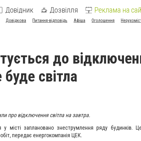
Довідник
Дозвілля
Реклама на сай
Довідкова
Питання-відповідь
Афіша
Оголошення
Нерухоміс
отується до відключен
 буде світла
ли про відключення світла на завтра.
я у місті заплановано знеструмлення ряду будинків. Ц
біт, передає енергокомпанія ЦЕК.