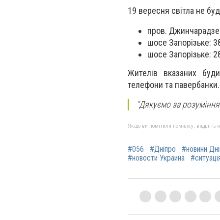
19 вересня світла не буд
пров. Джинчарадзе: 
шосе Запорізьке: 3
шосе Запорізьке: 28
Жителів вказаних буди
телефони та павербанки.
"Дякуємо за розуміння
Якщо ви помітили помилку, виділіть нео
#056
#Дніпро
#новини Дн
#новости Украина
#ситуація