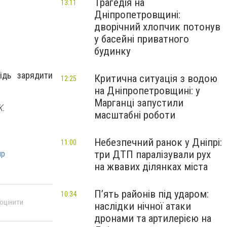
Трагедія на
13:11
Дніпропетровщині:
дворічний хлопчик потонув
у басейні приватного
будинку
ідь зарядити
Критична ситуація з водою
12:25
на Дніпропетровщині: у
Марганці запустили
К.
масштабні роботи
Небезпечний ранок у Дніпрі:
11:00
три ДТП паралізували рух
пр
на жвавих ділянках міста
П’ять районів під ударом:
10:34
 оцінити
наслідки нічної атаки
дронами та артилерією на