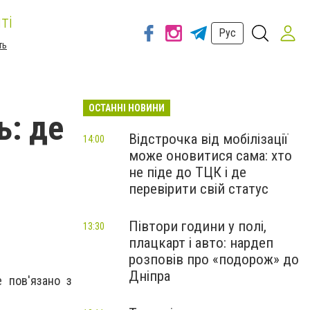
ті
Рус
ть
ОСТАННІ НОВИНИ
ь: де
Відстрочка від мобілізації
14:00
може оновитися сама: хто
не піде до ТЦК і де
перевірити свій статус
Півтори години у полі,
13:30
плацкарт і авто: нардеп
розповів про «подорож» до
Дніпра
е пов'язано з