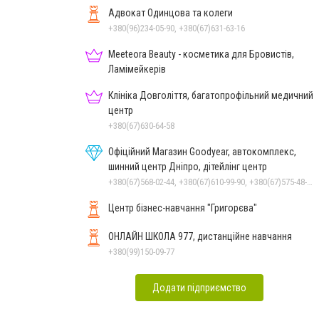
Адвокат Одинцова та колеги
+380(96)234-05-90, +380(67)631-63-16
Meeteora Beauty - косметика для Бровистів,
Ламімейкерів
Клініка Довголіття, багатопрофільний медичний
центр
+380(67)630-64-58
Офіційний Магазин Goodyear, автокомплекс,
шинний центр Дніпро, дітейлінг центр
+380(67)568-02-44, +380(67)610-99-90, +380(67)575-48-22
Центр бізнес-навчання "Григорєва"
ОНЛАЙН ШКОЛА 977, дистанційне навчання
+380(99)150-09-77
Додати підприємство