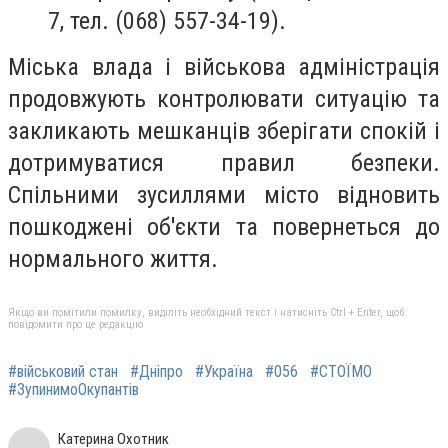
7, тел. (068) 557-34-19).
Міська влада і військова адміністрація
продовжують контролювати ситуацію та
закликають мешканців зберігати спокій і
дотримуватися правил безпеки.
Спільними зусиллями місто відновить
пошкоджені об'єкти та повернеться до
нормального життя.
Якщо ви помітили помилку, виділіть необхідний текст і натисніть Ctrl + Enter, щоб
повідомити про це редакцію
#військовий стан
#Дніпро
#Україна
#056
#СТОЇМО
#ЗупинимоОкупантів
Катерина Охотник