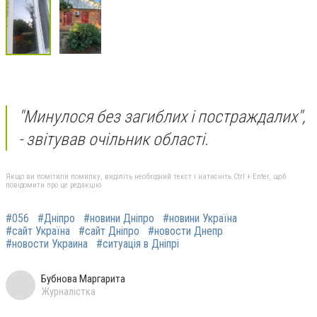
"Минулося без загиблих і постраждалих",
- звітував очільник області.
Якщо ви помітили помилку, виділіть необхідний текст і натисніть Ctrl + Enter, щоб
повідомити про це редакцію
#056
#Дніпро
#новини Дніпро
#новини Україна
#сайт Україна
#сайт Дніпро
#новости Днепр
#новости Украина
#ситуація в Дніпрі
Бубнова Маргарита
Журналістка