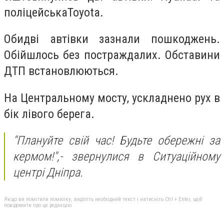
поліцейська
Toyota.
Обидві автівки зазнали пошкоджень.
Обійшлось без постраждалих. Обставини
ДТП встановлюються.
На Центральному мосту, ускладнено рух в
бік лівого берега.
"Плануйте свій час! Будьте обережні за
кермом!",
-
звернулися в Ситуаційному
центрі Дніпра.
Якщо ви помітили помилку, виділіть необхідний текст і натисніть Ctrl + Enter, щоб
повідомити про це редакцію