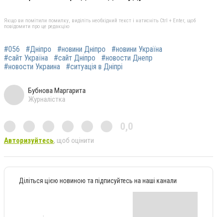
Якщо ви помітили помилку, виділіть необхідний текст і натисніть Ctrl + Enter, щоб
повідомити про це редакцію
#056
#Дніпро
#новини Дніпро
#новини Україна
#сайт Україна
#сайт Дніпро
#новости Днепр
#новости Украина
#ситуація в Дніпрі
Бубнова Маргарита
Журналістка
0,0
Авторизуйтесь
, щоб оцінити
Діліться цією новиною та підписуйтесь на наші канали