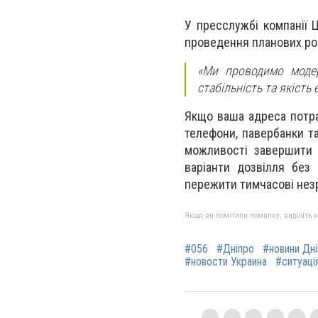
У пресслужбі компанії 
проведення планових робі
«Ми проводимо модер
стабільність та якіст
Якщо ваша адреса потра
телефони, павербанки та
можливості завершити 
варіанти дозвілля без
пережити тимчасові незр
Якщо ви помітили помилку, виділіть нео
#056
#Дніпро
#новини Дн
#новости Украина
#ситуація