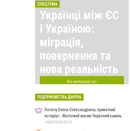
СПЕЦТЕМА
Українці між ЄС
і Україною:
міграція,
повернення та
нова реальність
Всі матеріали тут
ПІДПРИЄМСТВА ДНІПРА
Лопата Олена Олександрівна, приватний
нотаріус - Житловий масив Червоний камінь
+380(97)504-06-73