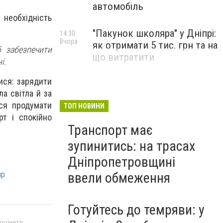
автомобіль
 необхідність
"Пакунок школяра" у Дніпрі:
14:30
Вчора
як отримати 5 тис. грн та на
 забезпечити
що витратити
і.
ися: зарядити
а світла й за
ся продумати
ТОП НОВИНИ
рт і спокійно
Транспорт має
зупинитись: на трасах
Дніпропетровщині
ввели обмеження
пр
Готуйтесь до темряви: у
 оцінити