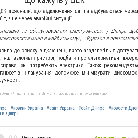
Що кажуть у ЦЕК
ЦЕК пояснили, що відключення світла відбуваються через
т, а не через аварійні ситуації.
нізацію та обслуговування електромереж у Дніпрі, щоб
ь електропостачання в майбутньому»,
– йдеться в повідомленн
пила до списку відключень, варто заздалегідь підготуват
 інші важливі пристрої, подбати про альтернативні джерел
справи, які потребують електрики. Також рекомендуєть
 гаджетів. Планування допоможе мінімізувати дискомфо
учності.
бхідний текст і натисніть Ctrl + Enter, щоб повідомити про це редакцію
іпро
#новини Україна
#сайт Україна
#сайт Дніпро
#новости Дне
 в Дніпрі
0,0
Оцініть першим
Авторизуйтесь
, щоб