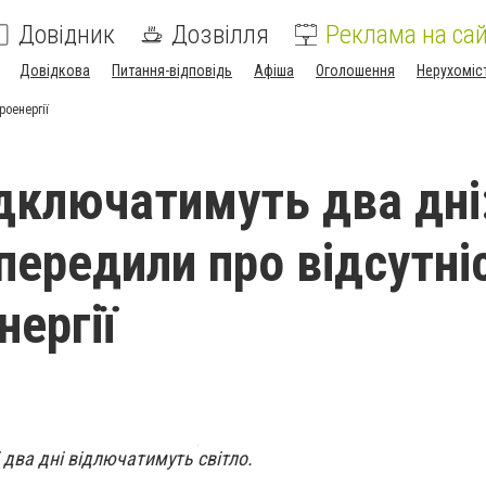
Довідник
Дозвілля
Реклама на сай
Довідкова
Питання-відповідь
Афіша
Оголошення
Нерухоміс
роенергії
ідключатимуть два дні:
опередили про відсутні
нергії
 два дні відлючатимуть світло.