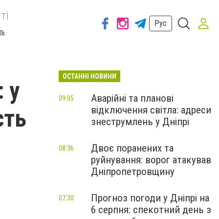
ті
Рус
ть
ОСТАННІ НОВИНИ
 у
Аварійні та планові
09:05
відключення світла: адреси
сть
знеструмлень у Дніпрі
Двоє поранених та
08:36
руйнування: ворог атакував
Дніпропетровщину
Прогноз погоди у Дніпрі на
07:30
6 серпня: спекотний день з