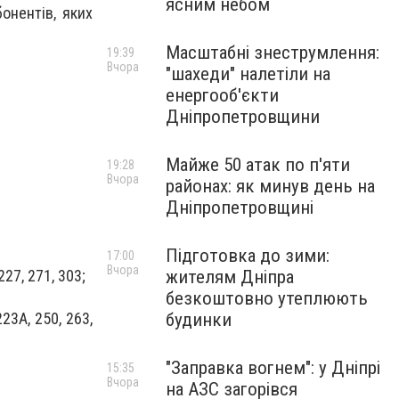
ясним небом
онентів, яких
Масштабні знеструмлення:
19:39
Вчора
"шахеди" налетіли на
енергооб'єкти
Дніпропетровщини
Майже 50 атак по п'яти
19:28
Вчора
районах: як минув день на
Дніпропетровщині
Підготовка до зими:
17:00
Вчора
 227, 271, 303;
жителям Дніпра
безкоштовно утеплюють
223А, 250, 263,
будинки
"Заправка вогнем": у Дніпрі
15:35
Вчора
на АЗС загорівся