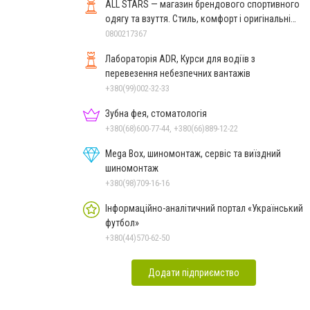
ALL STARS — магазин брендового спортивного
одягу та взуття. Стиль, комфорт і оригінальні
моделі
0800217367
Лабораторія ADR, Курси для водіїв з
перевезення небезпечних вантажів
+380(99)002-32-33
Зубна фея, стоматологія
+380(68)600-77-44, +380(66)889-12-22
Mega Box, шиномонтаж, сервіс та виїздний
шиномонтаж
+380(98)709-16-16
Інформаційно-аналітичний портал «Український
футбол»
+380(44)570-62-50
Додати підприємство